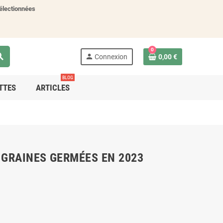
électionnées
0
rch
person
Connexion
0,00 €
BLOG
TTES
ARTICLES
 GRAINES GERMÉES EN 2023