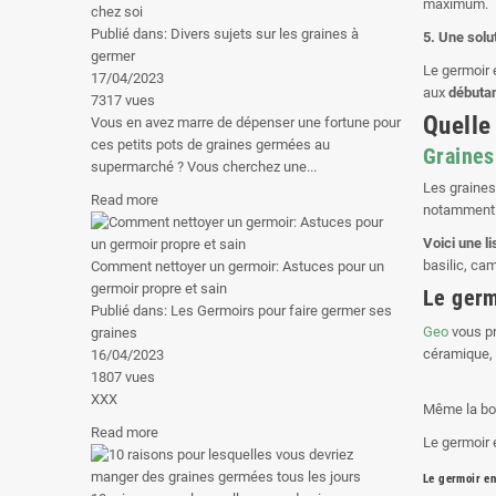
maximum.
chez soi
Publié dans:
Divers sujets sur les graines à
5. Une sol
germer
Le germoir e
17/04/2023
aux
débuta
7317
vues
Quelle
Vous en avez marre de dépenser une fortune pour
ces petits pots de graines germées au
Graines
supermarché ? Vous cherchez une...
Les graines
Read more
notamment
Voici une l
basilic, cam
Comment nettoyer un germoir: Astuces pour un
germoir propre et sain
Le germ
Publié dans:
Les Germoirs pour faire germer ses
Geo
vous p
graines
céramique, 
16/04/2023
1807
vues
XXX
Même la boît
Read more
Le germoir 
Le germoir en