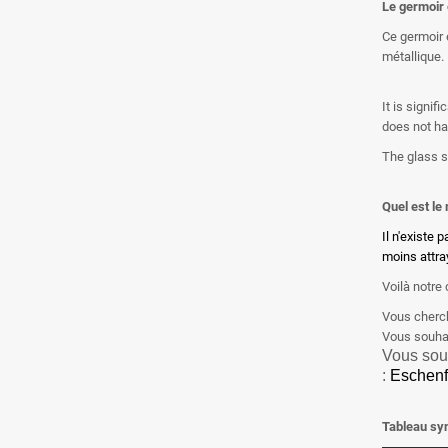
Le germoir 
Ce germoir 
métallique.
It is signi
does not ha
The glass s
Quel est le
Il n'existe
moins attra
Voilà notre 
Vous cherch
Vous souhai
Vous sou
:
Eschenf
Tableau syn