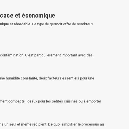
fficace et économique
nique
et
abordable
. Ce type de germoir offre de nombreux
e contamination. C’est particulièrement important avec des
une
humidité constante
, deux facteurs essentiels pour une
ement
compacts
, idéaux pour les petites cuisines ou à emporter
s un seul et même récipient. De quoi
simplifier le processus
au