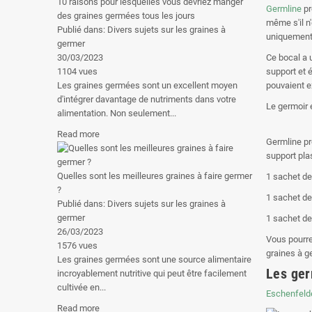
10 raisons pour lesquelles vous devriez manger
Germline
pr
des graines germées tous les jours
même s'il n
Publié dans:
Divers sujets sur les graines à
uniquement 
germer
30/03/2023
Ce bocal a 
1104
vues
support et é
Les graines germées sont un excellent moyen
pouvaient e
d'intégrer davantage de nutriments dans votre
Le germoir 
alimentation. Non seulement...
Read more
Germline p
support pla
Quelles sont les meilleures graines à faire germer
1 sachet d
?
1 sachet d
Publié dans:
Divers sujets sur les graines à
germer
1 sachet d
26/03/2023
Vous pourre
1576
vues
graines à g
Les graines germées sont une source alimentaire
Les ger
incroyablement nutritive qui peut être facilement
cultivée en...
Eschenfeld
Read more