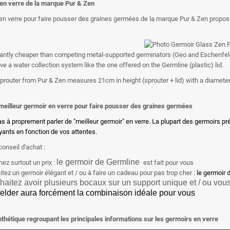
en verre de la marque Pur & Zen
en verre pour faire pousser des graines germées de la marque Pur & Zen propo
ficantly cheaper than competing metal-supported germinators (Geo and Eschenfelde
ve a water collection system like the one offered on the Germline (plastic) lid.
prouter from Pur & Zen measures 21cm in height (sprouter + lid) with a diamete
 meilleur germoir en verre pour faire pousser des graines germées
 pas à proprement parler de "meilleur germoir" en verre. La plupart des germoirs p
yants en fonction de vos attentes.
conseil d'achat :
le germoir de Germline
ez surtout un prix :
est fait pour vous
tez un germoir élégant et / ou à faire un cadeau pour pas trop cher :
le germoir 
haitez avoir plusieurs bocaux sur un support unique et / ou v
elder aura forcément la combinaison idéale pour vous
thétique regroupant les principales informations sur les germoirs en verre