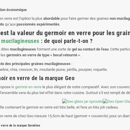
ution économique
n verre est l’option la plus
abordable
pour faire germer des graines
non mucilag
nts
qu’aux
passionnés expérimentés
.
 est la valeur du germoir en verre pour les gra
 mucilagineuses
: de quoi parle-t-on ?
 dites
mucilagineuses
forment une sorte de
gel au contact de l’eau
. Cette partic
 les
germoirs en verre de type « bocal retourné »
.
iste des principales graines mucilagineuses
:
eline, chia, cresson, lin, moutarde jaune, périlla, pourpier, roquette.
oir en verre de la marque Geo
ropose
le germoir en verre
le plus élégant de notre comparatif. Avec son couvercl
l'ensemble sera du plus bel effet dans votre cuisine. Surtout s'il est rempli de d
e contenant le germoir en verre est très belle, et fera un très joli cadeau.
en verre de chez Geo mesure 15,5cm de haut (germoir + couvercle) pour un diamè
 verre de la marque Germline