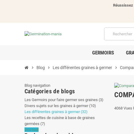
Réussissez 
GERMOIRS
GRA
chevron_right
Blog
chevron_right
Les différentes graines à germer
chevron_right
Compara
Blog navigation
Catégories de blogs
COMPA
Les Germoirs pour faire germer ses graines (3)
Divers sujets sur les graines à germer (10)
4068
Vues
Les différentes graines à germer (32)
Les recettes de cuisine à base de graines
germées (7)
Voir tout