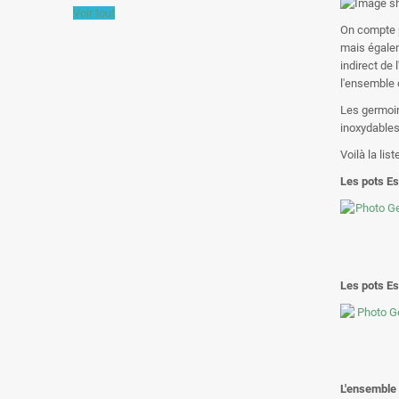
Voir tout
On compte p
mais égalem
indirect de 
l'ensemble 
Les germoir
inoxydables
Voilà la li
Les pots E
Les pots Es
L'ensemble 