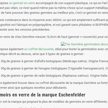
opose
un germoir en verre
accompagné de son support plastique, ce qui en fait l
'est pas vilain, ce n'est quand même pas la même chose qu'un support métallique
de faire pousser des graines germées au meilleur prix, c'est ce germoir en verre 
une contenance dans la moyenne avec 660ml, ce qui est amplement suffisant pour
gouttoir est fabriqué en polypropylène, et est garanti sans phtalates ni BISPHENOL
xister avec les versions précédentes.
en verre de chez Germline mesure 16,5cm de haut (germoir + couvercle) pour un 
ropose également
un coffret découverte
, idéal pour tester la germination avec un
stique décrit au dessus, ainsi que 3 types de graines à germer :
e 30g de
graines à germer d'alfalfa biologiques
(Medicago sativa). Origine France
e 30g de
graines à germer de fenugrec biologiques
(Trigonelle foenugraecum). Or
e 30g de
graines à germer de radis biologiques
(Raphanus sativus). Origine Italie.
z également trouver dans ce coffret découverte de la marque Germline un livret
ermer ainsi que quelques recettes pour débutants.
moirs en verre de la marque Eschenfelder
er
est la marque qui propose le plus de modèles de germoirs en verre différents. I