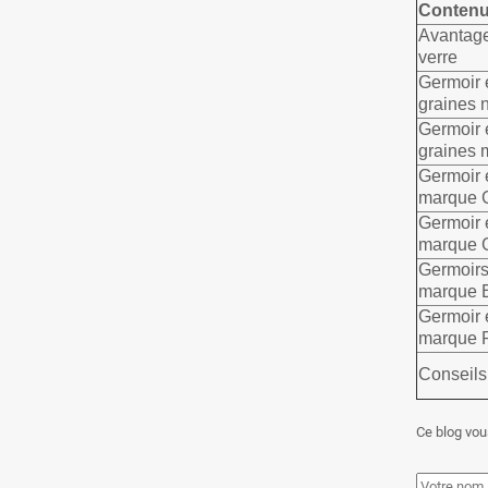
Contenu 
Avantage
verre
Germoir 
graines 
Germoir 
graines 
Germoir 
marque 
Germoir 
marque 
Germoirs
marque E
Germoir 
marque 
Conseils
Ce blog vous