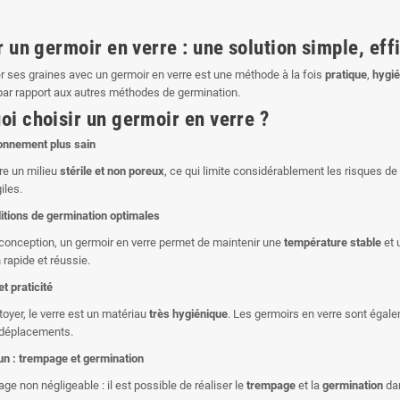
er un germoir en verre : une solution simple, e
r ses graines avec un germoir en verre est une méthode à la fois
pratique
,
hygié
ar rapport aux autres méthodes de germination.
oi choisir un germoir en verre ?
ronnement plus sain
fre un milieu
stérile et non poreux
, ce qui limite considérablement les risques d
iles.
itions de germination optimales
conception, un germoir en verre permet de maintenir une
température stable
et 
 rapide et réussie.
t praticité
toyer, le verre est un matériau
très hygiénique
. Les germoirs en verre sont égal
 déplacements.
un : trempage et germination
ge non négligeable : il est possible de réaliser le
trempage
et la
germination
dan