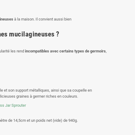
ineuses
à la maison. Il convient aussi bien
ines mucilagineuses ?
ularité les rend
incompatibles avec certains types de germoirs
,
e et son support métalliques, ainsi que sa coupelle en
élicieuses graines à germer riches en couleurs.
tre de 14,5cm et un poids net (vide) de 940g.