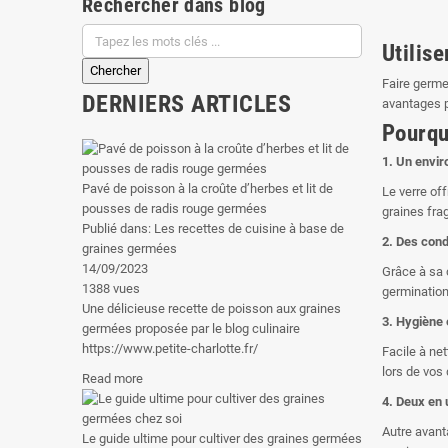
Rechercher dans blog
Utilis
Faire germe
DERNIERS ARTICLES
avantages p
Pourqu
1. Un envi
Pavé de poisson à la croûte d’herbes et lit de
Le verre of
pousses de radis rouge germées
graines frag
Publié dans:
Les recettes de cuisine à base de
2. Des cond
graines germées
14/09/2023
Grâce à sa 
1388
vues
germination
Une délicieuse recette de poisson aux graines
3. Hygiène e
germées proposée par le blog culinaire
https://www.petite-charlotte.fr/
Facile à net
lors de vos
Read more
4. Deux en 
Autre avanta
Le guide ultime pour cultiver des graines germées