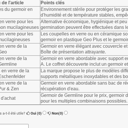
de l'article
Points clés
s du germoir en
Environnement stérile pour protéger les gr
d'humidité et de température stables, empê
en verre pour les
Alternative économique, hygiénique et pe
non mucilagineuses
germination peuvent être effectuées dans 
en verre pour les
Les coupelles en verre ou en céramique so
mucilagineuses
germoir en plastique Geo Plus et le germoir 
en verre de la
Germoir en verre élégant avec couvercle et
Geo
Boîte de présentation attrayante.
en verre de la
Germoir en verre abordable avec support 
Germline
A. Le coffret découverte inclut un germoir e
 en verre de la
La marque propose le plus de modèles diff
schenfelder
supports métalliques inoxydables et des boc
en verre de la
Germoir en verre abordable sans bac de ré
Pur & Zen
récupération d'eau.
Germoir de Germline pour le prix, germoir 
 d'achat
pour les multiples combinaisons possibles.
 a-t-il été utile?
Oui
(0)
Non
(0)