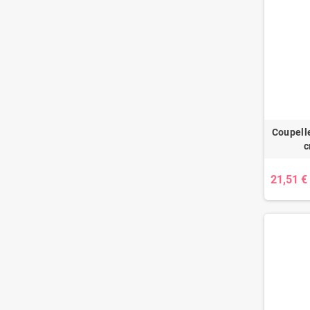
Coupell
c
21,51 €