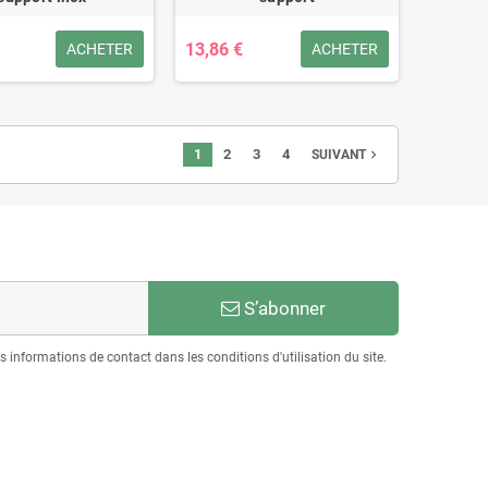
13,86 €
ACHETER
ACHETER
1
2
3
4
navigate_next
SUIVANT
S’abonner
informations de contact dans les conditions d'utilisation du site.