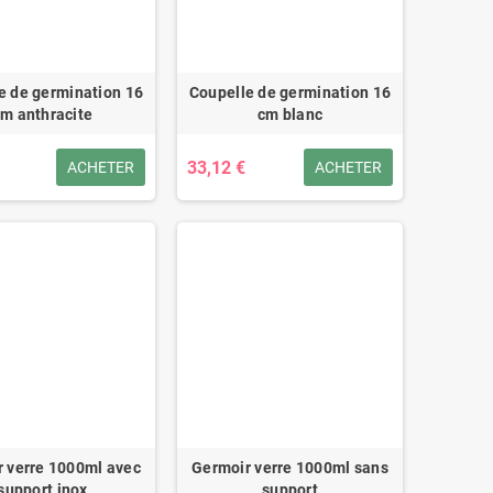
e de germination 16
Coupelle de germination 16
m anthracite
cm blanc
33,12 €
ACHETER
ACHETER
 verre 1000ml avec
Germoir verre 1000ml sans
support inox
support