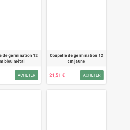
e de germination 12
Coupelle de germination 12
m bleu métal
cm jaune
21,51 €
ACHETER
ACHETER