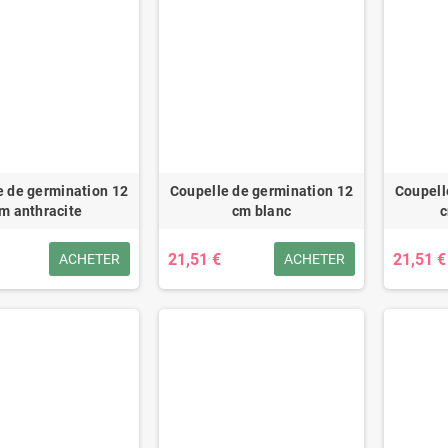
e de germination 12
Coupelle de germination 12
Coupell
m anthracite
cm blanc
c
21,51 €
21,51 €
ACHETER
ACHETER