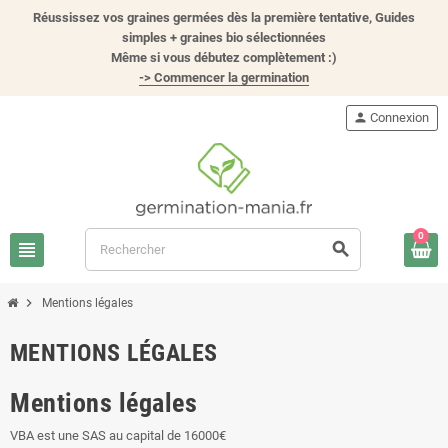
Réussissez vos graines germées dès la première tentative, Guides
simples + graines bio sélectionnées
Même si vous débutez complètement :)
-> Commencer la germination
person
Connexion
0
view_headline
search
chevron_right
Mentions légales
MENTIONS LÉGALES
Mentions légales
VBA est une SAS au capital de 16000€