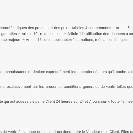
: caractéristiques des produits et des prix – Articles 4 : commandes – Article 5 : p
 : garanties – Article 10 : relation client – Article 11 : utilisation des données à
 force majeure – Article 16 : droit applicable/réclamations, médiation et litiges
ris connaissance et déclare expressément les accepter dès lors qu’il coche la c
égies exclusivement par les présentes conditions générales de vente telles que
te qui est accessible par le Client 24 heures sur 24 et 7 jours sur 7, toute l’an
de vente à distance de biens et services entre le Vendeur et le Client. Elles exp