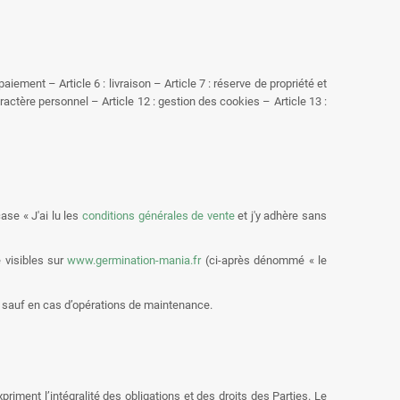
aiement – Article 6 : livraison – Article 7 : réserve de propriété et
 caractère personnel – Article 12 : gestion des cookies – Article 13 :
ase « J'ai lu les
conditions générales de vente
et j'y adhère sans
 visibles sur
www.germination-mania.fr
(ci-après dénommé « le
née sauf en cas d’opérations de maintenance.
riment l’intégralité des obligations et des droits des Parties. Le