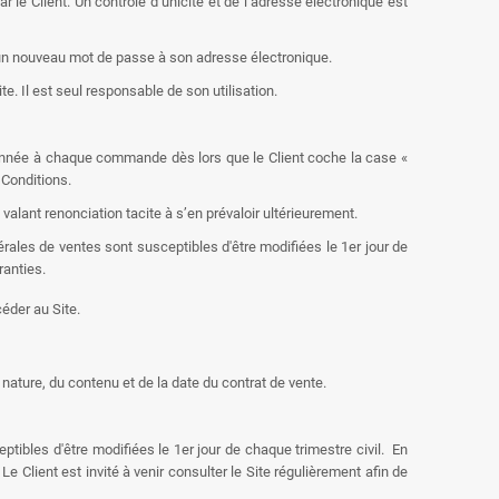
le Client. Un contrôle d’unicité et de l’adresse électronique est
ir un nouveau mot de passe à son adresse électronique.
. Il est seul responsable de son utilisation.
donnée à chaque commande dès lors que le Client coche la case «
 Conditions.
lant renonciation tacite à s’en prévaloir ultérieurement.
érales de ventes sont susceptibles d'être modifiées le 1er jour de
ranties.
éder au Site.
ature, du contenu et de la date du contrat de vente.
tibles d'être modifiées le 1er jour de chaque trimestre civil. En
lient est invité à venir consulter le Site régulièrement afin de