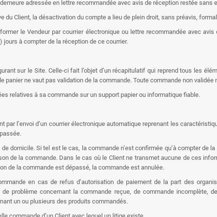
en demeure adressée en lettre recommandée avec avis de réception restée sans ef
du Client, la désactivation du compte a lieu de plein droit, sans préavis, formali
nformer le Vendeur par courrier électronique ou lettre recommandée avec avis
jours à compter de la réception de ce courrier.
t sur le Site. Celle-ci fait l’objet d’un récapitulatif qui reprend tous les élé
ns le panier ne vaut pas validation de la commande. Toute commande non validée 
es relatives à sa commande sur un support papier ou informatique fiable.
par l’envoi d’un courrier électronique automatique reprenant les caractéristiqu
 passée.
 de domicile. Si tel est le cas, la commande n’est confirmée qu’à compter de la ré
raison de la commande. Dans le cas où le Client ne transmet aucune de ces info
ation de la commande est dépassé, la commande est annulée.
commande en cas de refus d’autorisation de paiement de la part des organism
n, de problème concernant la commande reçue, de commande incomplète, de p
rnant un ou plusieurs des produits commandés.
lle commande d’un Client avec lequel un litige existe.