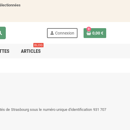
électionnées
0
rch
person
Connexion
0,00 €
BLOG
TTES
ARTICLES
és de Strasbourg sous le numéro unique d'identification 931 707