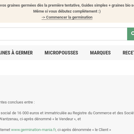
vos graines germées dès la première tentative, Guides simples + graines bio s
Même si vous débutez complètement :)
-> Commencer la germination
sea
INES À GERMER
MICROPOUSSES
MARQUES
RECE
ntes conclues entre :
 social de 16 000 euros et immatriculée au Registre du Commerce et des Sociét
a Wantzenau, ci-après dénommé « le Vendeur », et
nternet
www.germination-mania.fr
, ci-après dénommée « le Client »