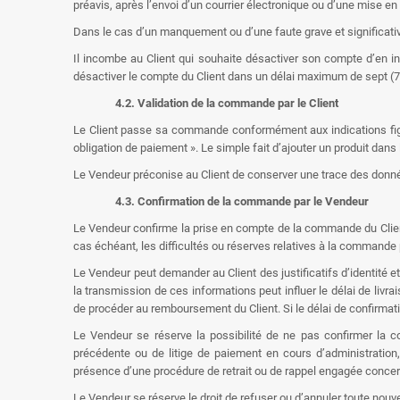
préavis, après l’envoi d’un courrier électronique ou d’une mise 
Dans le cas d’un manquement ou d’une faute grave et significative 
Il incombe au Client qui souhaite désactiver son compte d’en i
désactiver le compte du Client dans un délai maximum de sept (7) 
4.2. Validation de la commande par le Client
Le Client passe sa commande conformément aux indications figuran
obligation de paiement ». Le simple fait d’ajouter un produit da
Le Vendeur préconise au Client de conserver une trace des donné
4.3. Confirmation de la commande par le Vendeur
Le Vendeur confirme la prise en compte de la commande du Client 
cas échéant, les difficultés ou réserves relatives à la commande
Le Vendeur peut demander au Client des justificatifs d’identité et
la transmission de ces informations peut influer le délai de liv
de procéder au remboursement du Client. Si le délai de confirm
Le Vendeur se réserve la possibilité de ne pas confirmer la 
précédente ou de litige de paiement en cours d’administratio
présence d’une procédure de retrait ou de rappel engagée conce
Le Vendeur se réserve le droit de refuser ou d’annuler toute nouve