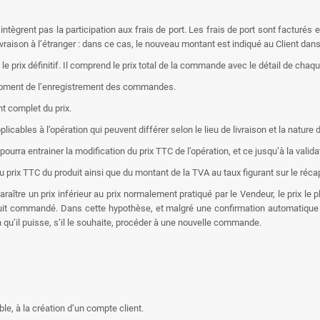
’intègrent pas la participation aux frais de port. Les frais de port sont facturés 
raison à l’étranger : dans ce cas, le nouveau montant est indiqué au Client dan
e prix définitif. Il comprend le prix total de la commande avec le détail de chaque
u moment de l’enregistrement des commandes.
t complet du prix.
icables à l’opération qui peuvent différer selon le lieu de livraison et la nature
ourra entrainer la modification du prix TTC de l’opération, et ce jusqu’à la vali
 prix TTC du produit ainsi que du montant de la TVA au taux figurant sur le réc
raître un prix inférieur au prix normalement pratiqué par le Vendeur, le prix le
 produit commandé. Dans cette hypothèse, et malgré une confirmation automati
n qu’il puisse, s’il le souhaite, procéder à une nouvelle commande.
ble, à la création d’un compte client.