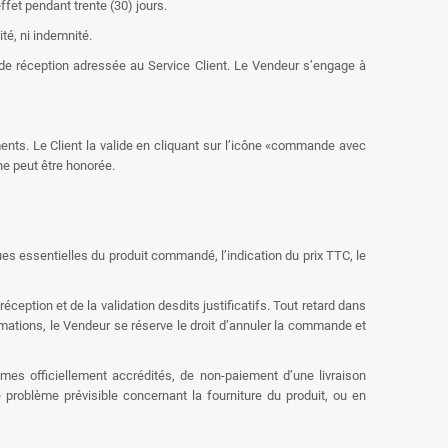
fet pendant trente (30) jours.
té, ni indemnité.
 de réception adressée au Service Client. Le Vendeur s’engage à
ments. Le Client la valide en cliquant sur l’icône «commande avec
ne peut être honorée.
es essentielles du produit commandé, l’indication du prix TTC, le
ception et de la validation desdits justificatifs. Tout retard dans
rmations, le Vendeur se réserve le droit d’annuler la commande et
es officiellement accrédités, de non-paiement d’une livraison
roblème prévisible concernant la fourniture du produit, ou en