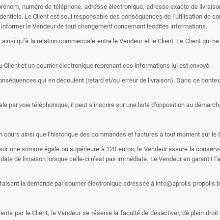
 prénom, numéro de téléphone, adresse électronique, adresse exacte de livraison
entiels. Le Client est seul responsable des conséquences de l’utilisation de son 
 à informer le Vendeur de tout changement concernant lesdites informations.
si qu’à la relation commerciale entre le Vendeur et le Client. Le Client qui ne
 Client et un courrier électronique reprenant ces informations lui est envoyé.
onséquences qui en découlent (retard et/ou erreur de livraison). Dans ce contex
ale par voie téléphonique, il peut s’inscrire sur une liste d’opposition au démarc
en cours ainsi que l’historique des commandes et factures à tout moment sur le S
te sur une somme égale ou supérieure à 120 euros, le Vendeur assure la conserv
date de livraison lorsque celle-ci n’est pas immédiate. Le Vendeur en garantit l’a
faisant la demande par courrier électronique adressée à info@aprolis-propolis.bo
e par le Client, le Vendeur se réserve la faculté de désactiver, de plein droit