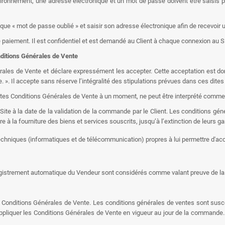
onnement, une adresse électronique et un mot de passe doivent être saisis par 
brique « mot de passe oublié » et saisir son adresse électronique afin de recevo
iement. Il est confidentiel et est demandé au Client à chaque connexion au Site
nditions Générales de Vente
érales de Vente et déclare expressément les accepter. Cette acceptation est 
. ». Il accepte sans réserve l’intégralité des stipulations prévues dans ces dites
tes Conditions Générales de Vente à un moment, ne peut être interprété comme va
ite à la date de la validation de la commande par le Client. Les conditions gén
e à la fourniture des biens et services souscrits, jusqu’à l’extinction de leurs ga
chniques (informatiques et de télécommunication) propres à lui permettre d'acc
egistrement automatique du Vendeur sont considérés comme valant preuve de la n
s Conditions Générales de Vente. Les conditions générales de ventes sont suscep
iquer les Conditions Générales de Vente en vigueur au jour de la commande. Le C