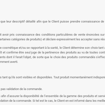
 que leur descriptif détaillé afin que le Client puisse prendre connaissance d
avoir pris connaissance des conditions particulières de vente énoncées sur 
e certaines catégories de produits) et déclare expressément les accepter sans rés
 de cosmétique et/ou se rapportant à la santé, le Client détermine son choix tan
aît et confirme être seul juge de la pertinence des produits au vu de toutes con
ements dont il ferait l'objet, de sorte que le choix des produits commandés s'ef
samment averti.
les tant qu’ils sont visibles et disponibles. Tout produit momentanément indisponi
ut pas validation de la commande.
fin d’assurer la disponibilité de l’ensemble de la gamme des produits et service
dation de la commande. Si tel est le cas, le Client en est informé dans les meille