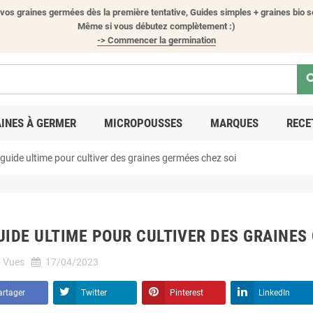
vos graines germées dès la première tentative, Guides simples + graines bio s
Même si vous débutez complètement :)
-> Commencer la germination
sea
INES À GERMER
MICROPOUSSES
MARQUES
RECE
 guide ultime pour cultiver des graines germées chez soi
UIDE ULTIME POUR CULTIVER DES GRAINES
0
Vues
17/04/2023
artager
Twitter
Pinterest
LinkedIn