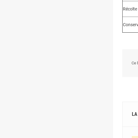
Récolte
Conserv
Ce b
LA