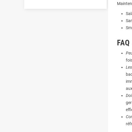
Maintena
Sal
San
Smo
FAQ 
Peu
foi
Les
bac
imm
aux
Doi
ger
eff
Com
réf