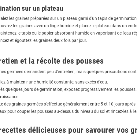
nation sur un plateau
talez les graines préparées sur un plateau garni d'un tapis de germinati
ouvrez les graines avec un linge humide et placez le plateau dans un end
aintenez le tapis ou le papier absorbant humide en vaporisant de l'eau ré
incez et égouttez les graines deux fois par jour.
tretien et la récolte des pousses
ines germées demandent peu d'entretien, mais quelques précautions sont
llez à maintenir une humidité constante, sans excès d'eau.
ès quelques jours de germination, exposez progressivement les pousses à 
croissance.
te des graines germées s'effectue généralement entre 5 et 10 jours après le
aux pour couper les pousses au-dessus du niveau du sol et rincez-les à l
recettes délicieuses pour savourer vos 