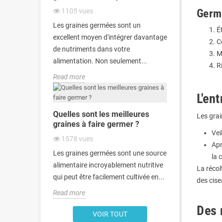
1105
vues
Germi
Les graines germées sont un
É
excellent moyen d'intégrer davantage
C
de nutriments dans votre
M
alimentation. Non seulement...
R
Read more
L'en
Quelles sont les meilleures
Les gra
graines à faire germer ?
Vei
1578
vues
Apr
Les graines germées sont une source
la 
alimentaire incroyablement nutritive
La récol
qui peut être facilement cultivée en...
des cise
Read more
Des 
VOIR TOUT