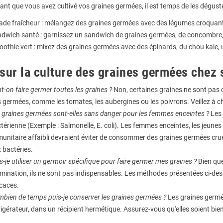
nt que vous avez cultivé vos graines germées, il est temps de les déguster
ade fraîcheur : mélangez des graines germées avec des légumes croquants,
dwich santé : garnissez un sandwich de graines germées, de concombre,
othie vert : mixez des graines germées avec des épinards, du chou kale, 
sur la culture des graines germées chez 
t-on faire germer toutes les graines ?
Non, certaines graines ne sont pas 
s germées, comme les tomates, les aubergines ou les poivrons. Veillez à ch
 graines germées sont-elles sans danger pour les femmes enceintes ?
Les 
térienne (Exemple : Salmonelle, E. coli). Les femmes enceintes, les jeune
unitaire affaibli devraient éviter de consommer des graines germées crues
 bactéries.
s-je utiliser un germoir spécifique pour faire germer mes graines ?
Bien que
mination, ils ne sont pas indispensables. Les méthodes présentées ci-des
icaces.
bien de temps puis-je conserver les graines germées ?
Les graines germé
rigérateur, dans un récipient hermétique. Assurez-vous qu'elles soient bie