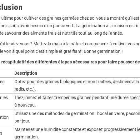
lusion
 ultime pour cultiver des graines germées chez soi vous a montré qu'il est 
nnels sans avoir besoin d'un pouce vert. La germination à la maison est 
e savourer des aliments frais et nutritifs tout au long de l'année.
u'attendez-vous ? Mettez la main à la pâte et commencez à cultiver vos p
de voir à quel point c'est simple et gratifiant. Bonne germination !
 récapitulatif des différentes étapes nécessaires pour faire pousser 
Description
les
Optez pour des graines biologiques et non traitées, destinées à la g
radis, etc.).
r les
Triez, rincez et faites tremper les graines pendant une durée spéci
à nouveau.
Utilisez une des méthodes de germination : bocal en verre, passoir
tion
par jour.
Maintenez une humidité constante et exposez progressivement les
en
germination.