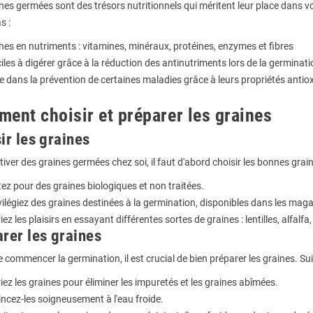
nes germées sont des trésors nutritionnels qui méritent leur place dans vo
s :
hes en nutriments : vitamines, minéraux, protéines, enzymes et fibres
iles à digérer grâce à la réduction des antinutriments lors de la germinati
e dans la prévention de certaines maladies grâce à leurs propriétés anti
ent choisir et préparer les graines
ir les graines
tiver des graines germées chez soi, il faut d'abord choisir les bonnes grai
ez pour des graines biologiques et non traitées.
vilégiez des graines destinées à la germination, disponibles dans les maga
iez les plaisirs en essayant différentes sortes de graines : lentilles, alfalfa
rer les graines
 commencer la germination, il est crucial de bien préparer les graines. Sui
riez les graines pour éliminer les impuretés et les graines abîmées.
incez-les soigneusement à l'eau froide.