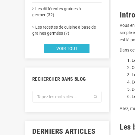
Les différentes graines à
Intr
germer (32)
Vous en
Les recettes de cuisine à base de
simple e
graines germées (7)
est là p
VOIR TOUT
Dans cet
L
C
L
RECHERCHER DANS BLOG
L
D
L
Allez, m
Les 
DERNIERS ARTICLES