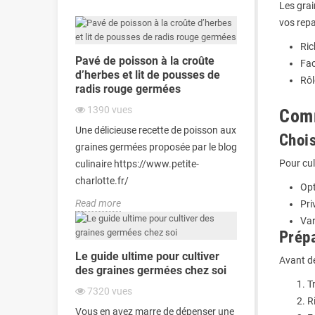
Les grai
vos repa
Ric
Pavé de poisson à la croûte
Fac
d’herbes et lit de pousses de
Rôl
radis rouge germées
1390
vues
Comm
Une délicieuse recette de poisson aux
Chois
graines germées proposée par le blog
Pour cul
culinaire https://www.petite-
charlotte.fr/
Opt
Read more
Pri
Var
Prépa
Le guide ultime pour cultiver
Avant de
des graines germées chez soi
T
7320
vues
R
Vous en avez marre de dépenser une