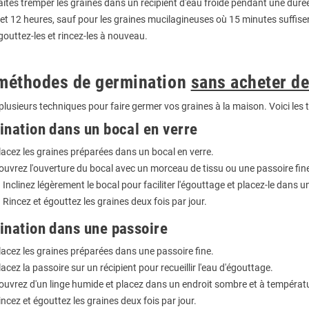
aites tremper les graines dans un récipient d'eau froide pendant une duré
 et 12 heures, sauf pour les graines mucilagineuses où 15 minutes suffise
gouttez-les et rincez-les à nouveau.
méthodes de germination
sans acheter d
e plusieurs techniques pour faire germer vos graines à la maison. Voici les
nation dans un bocal en verre
lacez les graines préparées dans un bocal en verre.
ouvrez l'ouverture du bocal avec un morceau de tissu ou une passoire fine,
. Inclinez légèrement le bocal pour faciliter l'égouttage et placez-le dan
. Rincez et égouttez les graines deux fois par jour.
nation dans une passoire
lacez les graines préparées dans une passoire fine.
lacez la passoire sur un récipient pour recueillir l'eau d'égouttage.
ouvrez d'un linge humide et placez dans un endroit sombre et à températ
incez et égouttez les graines deux fois par jour.