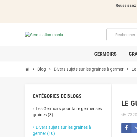
Réussissez 
GERMOIRS
GRA
chevron_right
Blog
chevron_right
Divers sujets sur les graines à germer
chevron_right
Le
CATÉGORIES DE BLOGS
LE G
Les Germoirs pour faire germer ses
graines (3)
732
Divers sujets sur les graines à
P
germer (10)