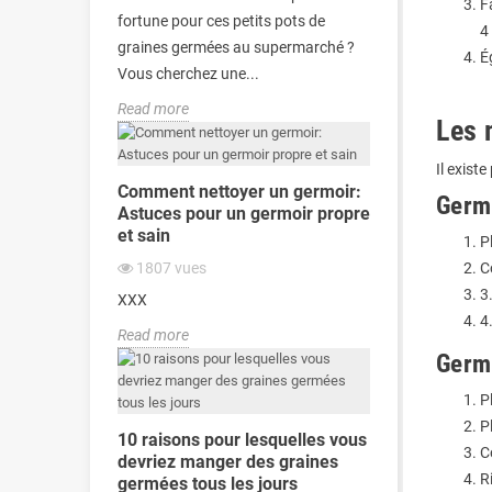
F
fortune pour ces petits pots de
4
graines germées au supermarché ?
É
Vous cherchez une...
Read more
Les 
Il exist
Comment nettoyer un germoir:
Germi
Astuces pour un germoir propre
et sain
P
1807
vues
C
3
XXX
4
Read more
Germi
P
P
10 raisons pour lesquelles vous
C
devriez manger des graines
R
germées tous les jours