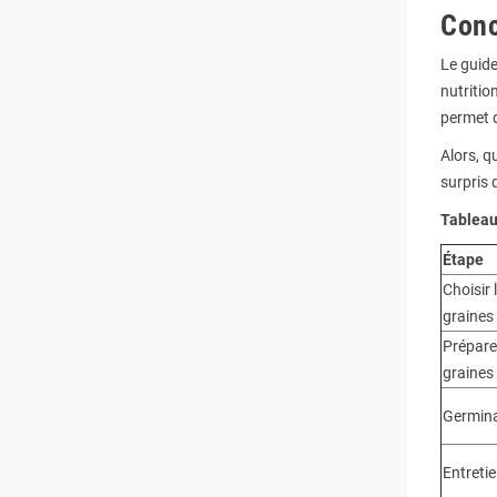
Conc
Le guide
nutritio
permet d
Alors, q
surpris 
Tableau
Étape
Choisir 
graines
Prépare
graines
Germina
Entreti