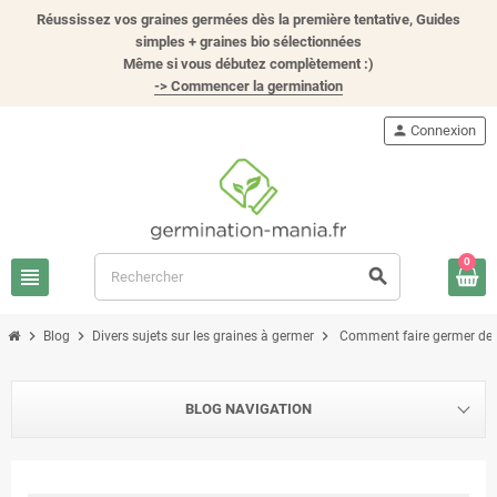
Réussissez vos graines germées dès la première tentative, Guides
simples + graines bio sélectionnées
Même si vous débutez complètement :)
-> Commencer la germination
person
Connexion
0
view_headline
search
chevron_right
chevron_right
chevron_right
Blog
Divers sujets sur les graines à germer
Comment faire germer des
BLOG NAVIGATION