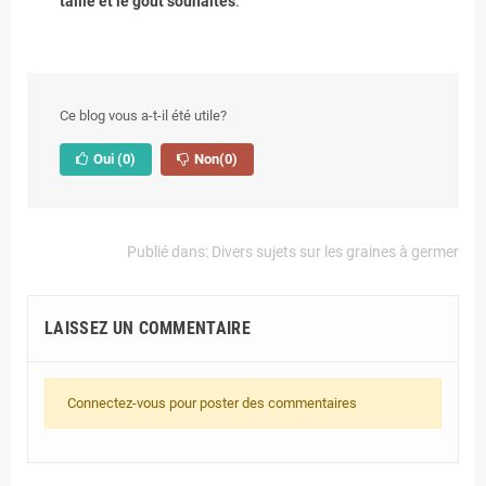
taille et le goût souhaités
.
Ce blog vous a-t-il été utile?
Oui
(0)
Non
(0)
Publié dans:
Divers sujets sur les graines à germer
LAISSEZ UN COMMENTAIRE
Connectez-vous pour poster des commentaires