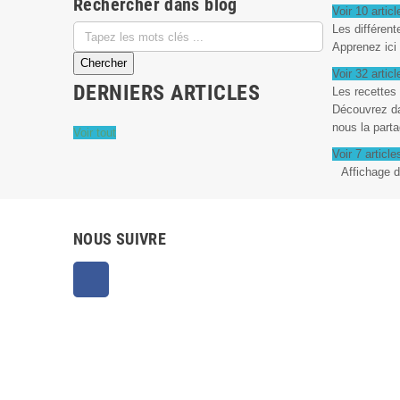
Rechercher dans blog
Voir 10 articl
Les différent
Apprenez ici 
Voir 32 articl
DERNIERS ARTICLES
Les recettes
Découvrez da
nous la parta
Voir tout
Voir 7 article
Affichage d
NOUS SUIVRE
Facebook