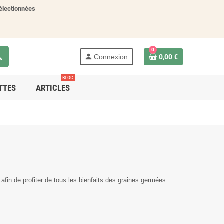
électionnées
0
ch
person
Connexion
0,00 €
BLOG
TTES
ARTICLES
 afin de profiter de tous les bienfaits des graines germées.