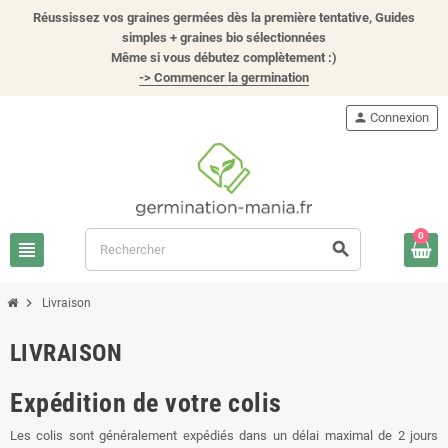
Réussissez vos graines germées dès la première tentative, Guides
simples + graines bio sélectionnées
Même si vous débutez complètement :)
-> Commencer la germination
person
Connexion
0
view_headline
search
chevron_right
Livraison
LIVRAISON
Expédition de votre colis
Les colis sont généralement expédiés dans un délai maximal de 2 jours