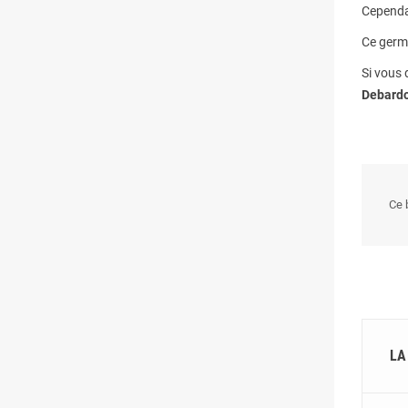
Cependa
Ce germ
Si vous
Debard
Ce b
LA