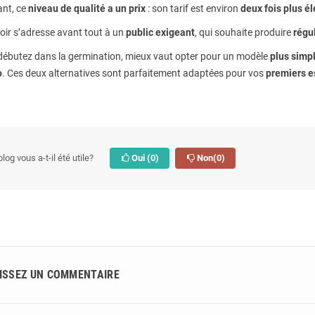
nt, ce
niveau de qualité a un prix
: son tarif est environ
deux fois plus é
oir s’adresse avant tout à un
public exigeant
, qui souhaite produire
régu
 débutez dans la germination, mieux vaut opter pour un modèle
plus simp
o
. Ces deux alternatives sont parfaitement adaptées pour vos
premiers e
log vous a-t-il été utile?
Oui
(0)
Non
(0)
ISSEZ UN COMMENTAIRE