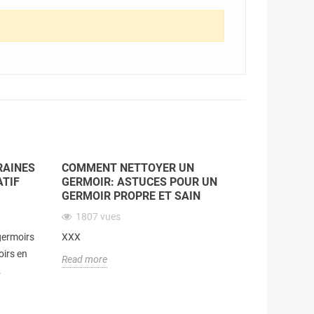
RAINES
COMMENT NETTOYER UN
ATIF
GERMOIR: ASTUCES POUR UN
GERMOIR PROPRE ET SAIN
1807
vues
 germoirs
XXX
oirs en
Read more
.