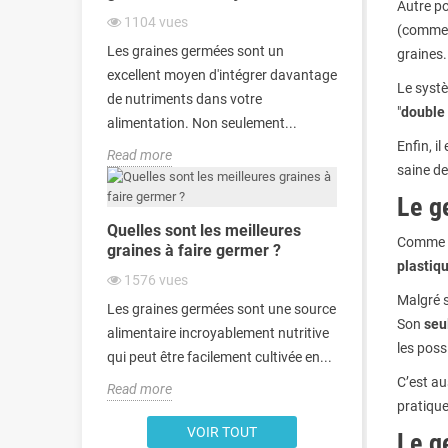
Autre poi
1104
vues
(comme l
Les graines germées sont un
graines. 
excellent moyen d'intégrer davantage
Le systè
de nutriments dans votre
"
double 
alimentation. Non seulement...
Enfin, il
Read more
saine de
Le g
Quelles sont les meilleures
Comme p
graines à faire germer ?
plastiq
1576
vues
Malgré so
Les graines germées sont une source
Son
seu
alimentaire incroyablement nutritive
les possi
qui peut être facilement cultivée en...
C’est au
Read more
pratique
VOIR TOUT
Le g