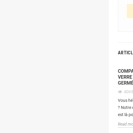
ARTICL
COMPA
VERRE
GERMÉ
406
Vous hés
? Notre 
est là po
Read mo