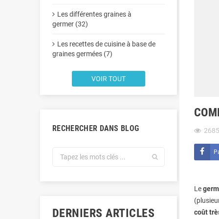
Les différentes graines à
germer (32)
Les recettes de cuisine à base de
graines germées (7)
VOIR TOUT
COMP
RECHERCHER DANS BLOG
268
P
Le
germ
(plusieu
DERNIERS ARTICLES
coût trè