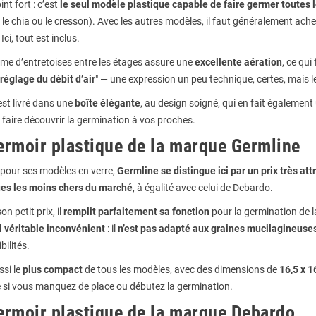
nt fort : c’est
le seul modèle plastique capable de faire germer toutes 
e chia ou le cresson). Avec les autres modèles, il faut généralement ach
Ici, tout est inclus.
me d’entretoises entre les étages assure une
excellente aération
, ce qu
réglage du débit d’air
" — une expression un peu technique, certes, mais le 
 est livré dans une
boîte élégante
, au design soigné, qui en fait égalemen
 faire découvrir la germination à vos proches.
ermoir plastique de la marque Germline
our ses modèles en verre,
Germline se distingue ici par un prix très attr
ues les moins chers du marché
, à égalité avec celui de Debardo.
n petit prix, il
remplit parfaitement sa fonction
pour la germination de l
l véritable inconvénient
: il
n’est pas adapté aux graines mucilagineuse
bilités.
ssi le
plus compact
de tous les modèles, avec des dimensions de
16,5 x 1
 si vous manquez de place ou débutez la germination.
ermoir plastique de la marque Debardo