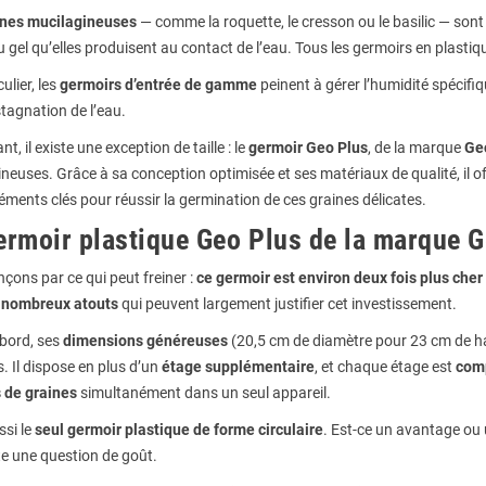
ines mucilagineuses
— comme la roquette, le cresson ou le basilic — son
 gel qu’elles produisent au contact de l’eau. Tous les germoirs en plasti
ulier, les
germoirs d’entrée de gamme
peinent à gérer l’humidité spécifi
tagnation de l’eau.
t, il existe une exception de taille : le
germoir Geo Plus
, de la marque
Ge
neuses. Grâce à sa conception optimisée et ses matériaux de qualité, il off
éments clés pour réussir la germination de ces graines délicates.
ermoir plastique Geo Plus de la marque 
ons par ce qui peut freiner :
ce germoir est environ deux fois plus cher
 nombreux atouts
qui peuvent largement justifier cet investissement.
abord, ses
dimensions généreuses
(20,5 cm de diamètre pour 23 cm de hau
. Il dispose en plus d’un
étage supplémentaire
, et chaque étage est
com
s de graines
simultanément dans un seul appareil.
ssi le
seul germoir plastique de forme circulaire
. Est-ce un avantage ou 
te une question de goût.