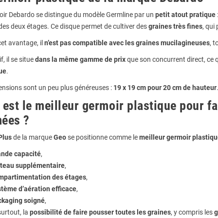
oir Debardo se distingue du modèle Germline par un
petit atout pratique
 des deux étages. Ce disque permet de cultiver des
graines très fines
, qui
et avantage, il
n’est pas compatible avec les graines mucilagineuses
, 
f, il se situe
dans la même gamme de prix
que son concurrent direct, ce 
ue
.
ensions sont un peu plus généreuses :
19 x 19 cm pour 20 cm de hauteur
 est le meilleur germoir plastique pour f
ées ?
Plus
de la marque
Geo
se positionne comme le
meilleur germoir plastiq
nde capacité
,
teau supplémentaire
,
mpartimentation des étages
,
tème d’aération efficace
,
ckaging soigné
,
surtout, la
possibilité de faire pousser toutes les graines
, y compris les
g