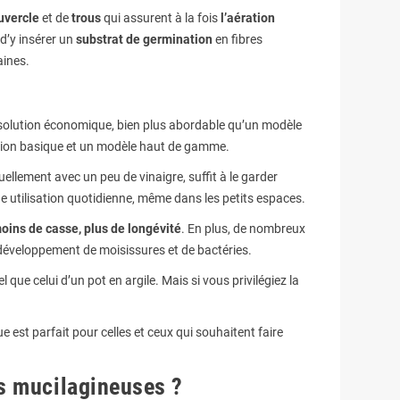
uvercle
et de
trous
qui assurent à la fois
l’aération
 d’y insérer un
substrat de germination
en fibres
aines.
e solution économique, bien plus abordable qu’un modèle
version basique et un modèle haut de gamme.
tuellement avec un peu de vinaigre, suffit à le garder
ne utilisation quotidienne, même dans les petits espaces.
oins de casse, plus de longévité
. En plus, de nombreux
le développement de moisissures et de bactéries.
 que celui d’un pot en argile. Mais si vous privilégiez la
ue est parfait pour celles et ceux qui souhaitent faire
es mucilagineuses ?