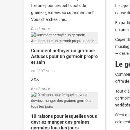
fortune pour ces petits pots de
Les
gra
graines germées au supermarché ?
cause du
Vous cherchez une...
En partic
Read more
ou une s
Cependan
mucilagi
Comment nettoyer un germoir:
— des él
Astuces pour un germoir propre
et sain
Le g
1807
vues
Commenç
XXX
offre
de
Read more
Tout d’
germoirs
variété
C’est au
10 raisons pour lesquelles vous
devriez manger des graines
cela res
germées tous les jours