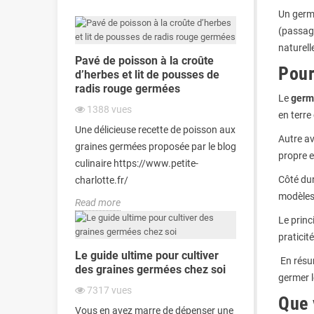
Un germ
(passage
naturell
Pavé de poisson à la croûte
Pour
d’herbes et lit de pousses de
radis rouge germées
Le
germo
1388
vues
en terre
Une délicieuse recette de poisson aux
Autre a
graines germées proposée par le blog
propre e
culinaire https://www.petite-
Côté dur
charlotte.fr/
modèles
Read more
Le princ
praticit
Le guide ultime pour cultiver
En résu
des graines germées chez soi
germer l
7317
vues
Que 
Vous en avez marre de dépenser une