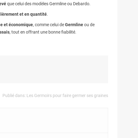
levé
que celui des modèles Germline ou Debardo.
lièrement et en quantité
.
le et économique
, comme celui de
Germline
ou de
ssais
, tout en offrant une bonne fiabilité.
Publié dans:
Les Germoirs pour faire germer ses graines