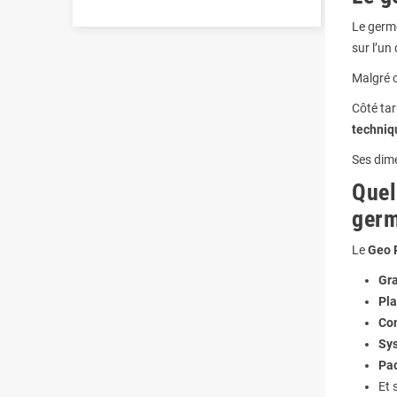
Le germ
sur l’un
Malgré c
Côté tari
techniq
Ses dim
Quel
germ
Le
Geo 
Gra
Pla
Co
Sys
Pa
Et 