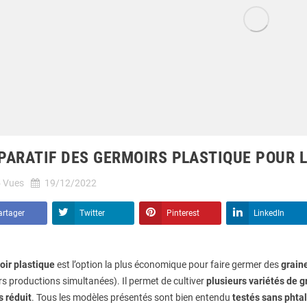
ARATIF DES GERMOIRS PLASTIQUE POUR 
5
Vues
19/12/2022
artager
Twitter
Pinterest
LinkedIn
oir plastique
est l’option la plus économique pour faire germer des
grain
rs productions simultanées). Il permet de cultiver
plusieurs variétés de gr
s réduit
. Tous les modèles présentés sont bien entendu
testés sans phtal