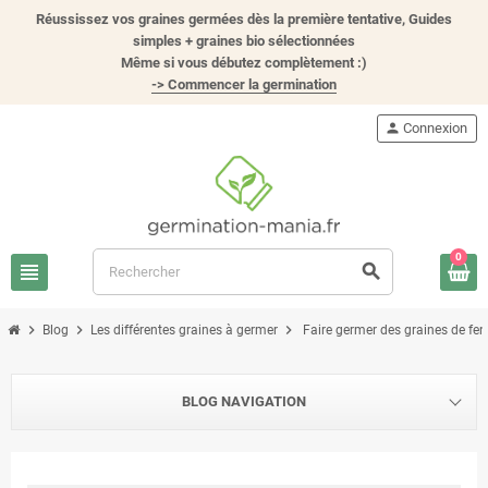
Réussissez vos graines germées dès la première tentative, Guides
simples + graines bio sélectionnées
Même si vous débutez complètement :)
-> Commencer la germination
person
Connexion
0
view_headline
search
chevron_right
chevron_right
chevron_right
Blog
Les différentes graines à germer
Faire germer des graines de fen
BLOG NAVIGATION