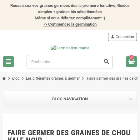
Réussissez vos graines germées dès la première tentative, Guides
simples + graines bio sélectionnées
Même si vous débutez complètement :)
-> Commencer la germination
person
Connexion
0
view_headline
search
chevron_right
chevron_right
chevron_right
Blog
Les différentes graines à germer
Faire germer des graines de cho
BLOG NAVIGATION
FAIRE GERMER DES GRAINES DE CHOU