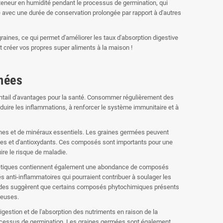
teneur en humidité pendant le processus de germination, qui
ve avec une durée de conservation prolongée par rapport à d'autres
raines, ce qui permet d'améliorer les taux d'absorption digestive
 créer vos propres super aliments à la maison !
mées
ntail d'avantages pour la santé. Consommer régulièrement des
éduire les inflammations, à renforcer le système immunitaire et à
ines et de minéraux essentiels. Les graines germées peuvent
ïdes et d'antioxydants. Ces composés sont importants pour une
ire le risque de maladie.
ergétiques contiennent également une abondance de composés
anti-inflammatoires qui pourraient contribuer à soulager les
études suggèrent que certains composés phytochimiques présents
reuses.
gestion et de l'absorption des nutriments en raison de la
rocessus de germination. Les graines germées sont également