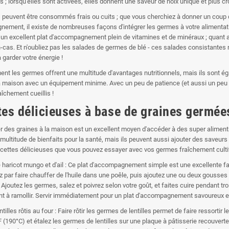
s ; lorsqu'elles sont activées, elles donnent une saveur de noix unique et plus c
peuvent être consommés frais ou cuits ; que vous cherchiez à donner un coup d
ement, il existe de nombreuses façons d'intégrer les germes à votre alimentati
 un excellent plat d'accompagnement plein de vitamines et de minéraux ; quant aux
n-cas. Et n'oubliez pas les salades de germes de blé - ces salades consistantes
 garder votre énergie !
nt les germes offrent une multitude d'avantages nutritionnels, mais ils sont é
la maison avec un équipement minime. Avec un peu de patience (et aussi un peu d
îchement cueillis !
tes délicieuses à base de graines germée
r des graines à la maison est un excellent moyen d'accéder à des super aliments 
 multitude de bienfaits pour la santé, mais ils peuvent aussi ajouter des saveurs 
cettes délicieuses que vous pouvez essayer avec vos germes fraîchement culti
haricot mungo et d'ail : Ce plat d'accompagnement simple est une excellente f
ar faire chauffer de l'huile dans une poêle, puis ajoutez une ou deux gousses d'
Ajoutez les germes, salez et poivrez selon votre goût, et faites cuire pendant t
à ramollir. Servir immédiatement pour un plat d'accompagnement savoureux et 
tilles rôtis au four : Faire rôtir les germes de lentilles permet de faire ressortir
 (190°C) et étalez les germes de lentilles sur une plaque à pâtisserie recouverte 