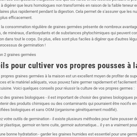
s à digérer que leurs homologues non transformés en raison de la faible teneur 
ulaires plus rapidement pendant la digestion. Cela permet de s'assurer que les nu
 plus efficacement.
la consommation régulière de graines germées présente de nombreux avantages.
s, de minéraux, d'antioxydants et de substances phytochimiques qui peuvent cont
on dans tout le corps. De plus, elles sont plus faciles à digérer que d'autres lé
processus de germination !
ils pour cultiver vos propres pousses à 
s propres graines germées à la maison est un excellent moyen de profiter de super 
es et le matériel adéquats, vous pouvez faire germer rapidement et facilemen
cuisine. Voici quelques conseils pour réussir la culture de vos propres germes :
ez des graines biologiques - il est important de choisir des graines biologique
tenir des produits chimiques ou des contaminants qui pourraient être nocifs en
tifiées biologiques et sans OGM (organisme génétiquement modifié).
ez votre outils de germination - il existe plusieurs méthodes pour faire pousser
ir plastique, germoir en terre cuite, germoir automatique... il y en a vraiment pou
à une bonne hydratation - garder les graines humides est essentiel pour une germ