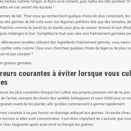
nes herbes comme l'origan, le thym ou le romarin, puis faites-les rôtir pendant 10
etits en-cas seront vite épuisés !
ermes de blé : Pour ceux qui recherchent quelque chose de plus consistant, les
ez des germes de blé cuits avec vos légumes préférés tels que des tomates, d
raîches comme du persil ou du basilic pour plus de saveur. Arrosez le tout d'huile
 puis mélangez le tout. Complétez le tout avec des noix fraîchement germées pou
 délicieuses recettes utilisant des ingrédients fraîchement germés, vous serez
à quitter votre cuisine ! Que vous cherchiez quelque chose de léger ou de plus no
uoi ne pas essayer ?
rreurs courantes à éviter lorsque vous cu
ées
rreurs les plus courantes lorsque l'on cultive ses propres pousses est de ne pas
 de l'achat, essayez de choisir des variétés biologiques et sans OGM pour un maxi
 graines avant de les planter, afin qu'elles commencent à germer rapidement.
rreur consiste à ne pas fournir un drainage adéquat aux germes. Un excès d'eau p
e nocives si elles sont consommées. Il est donc important de s'assurer que vous
er l'eau stagnante après avoir rincé ou trempé les graines.