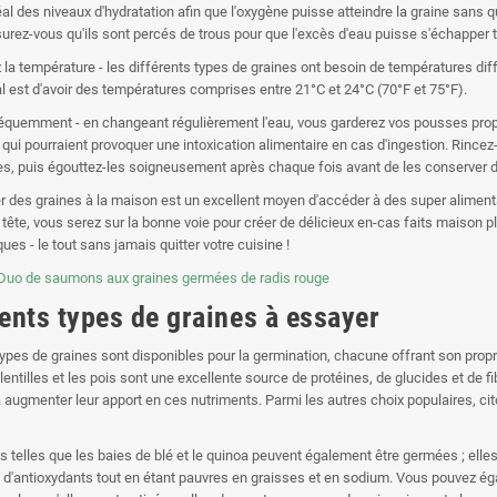
éal des niveaux d'hydratation afin que l'oxygène puisse atteindre la graine sans q
urez-vous qu'ils sont percés de trous pour que l'excès d'eau puisse s'échapper to
ez la température - les différents types de graines ont besoin de températures 
éal est d'avoir des températures comprises entre 21°C et 24°C (70°F et 75°F).
réquemment - en changeant régulièrement l'eau, vous garderez vos pousses propre
qui pourraient provoquer une intoxication alimentaire en cas d'ingestion. Rincez-le
es, puis égouttez-les soigneusement après chaque fois avant de les conserver dans 
r des graines à la maison est un excellent moyen d'accéder à des super aliments
 tête, vous serez sur la bonne voie pour créer de délicieux en-cas faits maison 
es - le tout sans jamais quitter votre cuisine !
rents types de graines à essayer
types de graines sont disponibles pour la germination, chacune offrant son pro
ntilles et les pois sont une excellente source de protéines, de glucides et de fib
 augmenter leur apport en ces nutriments. Parmi les autres choix populaires, cito
s telles que les baies de blé et le quinoa peuvent également être germées ; elles
 d'antioxydants tout en étant pauvres en graisses et en sodium. Vous pouvez é