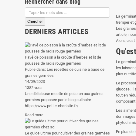
Rechercher dans blog
La germinat
tremper et 
Les graines
DERNIERS ARTICLES
article, no
Alors, c'est 
Qu'es
Pavé de poisson à la croûte d’herbes et lit de
La germinati
pousses de radis rouge germées
les laisser
Publié dans:
Les recettes de cuisine à base de
plus nutrit
graines germées
14/09/2023
Le processu
1382
vues
glucose. Il
Une délicieuse recette de poisson aux graines
tout en réd
germées proposée par le blog culinaire
composants i
https://www.petite-charlotte.fr/
Les aliment
Read more
dommages ca
phytochimiq
En plus de 
Le guide ultime pour cultiver des graines germées