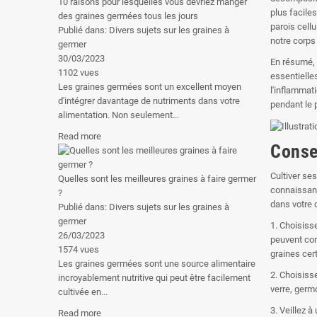
10 raisons pour lesquelles vous devriez manger
plus facile
des graines germées tous les jours
parois cell
Publié dans:
Divers sujets sur les graines à
notre corps
germer
30/03/2023
En résumé, 
1102
vues
essentielle
Les graines germées sont un excellent moyen
l'inflammati
d'intégrer davantage de nutriments dans votre
pendant le 
alimentation. Non seulement...
Read more
Conse
Cultiver se
Quelles sont les meilleures graines à faire germer
connaissanc
?
dans votre 
Publié dans:
Divers sujets sur les graines à
germer
1. Choisiss
26/03/2023
peuvent con
1574
vues
graines cer
Les graines germées sont une source alimentaire
2. Choisiss
incroyablement nutritive qui peut être facilement
verre, germo
cultivée en...
3. Veillez 
Read more