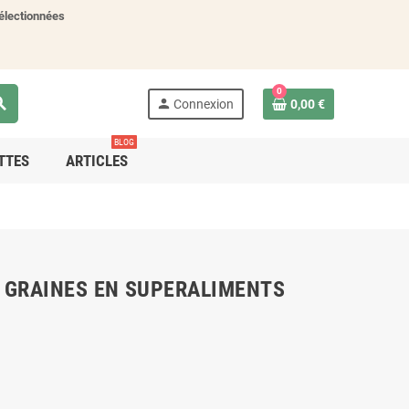
électionnées
0
rch
person
Connexion
0,00 €
BLOG
TTES
ARTICLES
 GRAINES EN SUPERALIMENTS