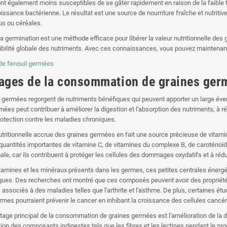
t également moins susceptibles de se gâter rapidement en raison de la faible 
roissance bactérienne. Le résultat est une source de nourriture fraîche et nutriti
s ou céréales.
 germination est une méthode efficace pour libérer la valeur nutritionnelle des g
nibilité globale des nutriments. Avec ces connaissances, vous pouvez maintenant
ages de la consommation de graines ger
 germées regorgent de nutriments bénéfiques qui peuvent apporter un large éve
mées peut contribuer à améliorer la digestion et l'absorption des nutriments, à r
protection contre les maladies chroniques.
utritionnelle accrue des graines germées en fait une source précieuse de vitam
 quantités importantes de vitamine C, de vitamines du complexe B, de caroténo
ale, car ils contribuent à protéger les cellules des dommages oxydatifs et à rédu
itamines et les minéraux présents dans les germes, ces petites centrales én
ues. Des recherches ont montré que ces composés peuvent avoir des propriétés 
ssociés à des maladies telles que l'arthrite et l'asthme. De plus, certaines 
rmes pourraient prévenir le cancer en inhibant la croissance des cellules cancé
ntage principal de la consommation de graines germées est l'amélioration de la di
on des composants indigestes tels que les fibres et les lectines pendant le p