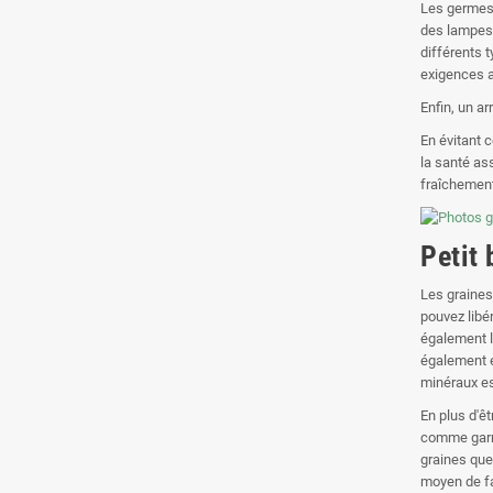
Les germes 
des lampes 
différents 
exigences a
Enfin, un a
En évitant 
la santé as
fraîchement
Petit 
Les graines
pouvez libér
également l
également é
minéraux es
En plus d'ê
comme garni
graines que
moyen de fa