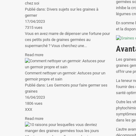
germées son
chez soi
inhibe la c
Publié dans:
Divers sujets sur les graines à
légumes cru
germer
17/04/2023
En somme la
7315
vues
et la dispo
Vous en avez marre de dépenser une fortune pour
ces petits pots de graines germées au
supermarché ? Vous cherchez une...
Avant
Read more
Les graines
graines ger
offrir une 
Comment nettoyer un germoir: Astuces pour un
germoir propre et sain
La teneur n
Publié dans:
Les Germoirs pour faire germer ses
fournir des
graines
santé optim
16/04/2023
Outre les v
1806
vues
phytochimiq
XXX
symptômes a
Read more
dans les ge
L'autre ava
décompositi