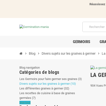
Réussissez 
GERMOIRS
GRA
chevron_right
Blog
chevron_right
Divers sujets sur les graines à germer
chevron_right
La
Blog navigation
Catégories de blogs
LA GE
Les Germoirs pour faire germer ses graines (3)
Divers sujets sur les graines à germer (10)
904
Vues
P
Les différentes graines à germer (32)
Les recettes de cuisine à base de graines
germées (7)
Voir tout