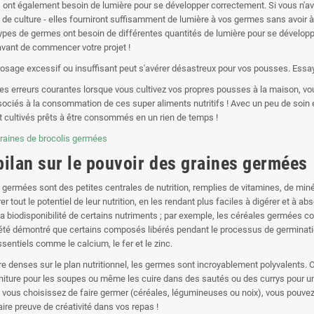
ont également besoin de lumière pour se développer correctement. Si vous n'avez
de culture - elles fourniront suffisamment de lumière à vos germes sans avoir à 
types de germes ont besoin de différentes quantités de lumière pour se dévelop
vant de commencer votre projet !
rrosage excessif ou insuffisant peut s'avérer désastreux pour vos pousses. Essayez
ces erreurs courantes lorsque vous cultivez vos propres pousses à la maison, v
sociés à la consommation de ces super aliments nutritifs ! Avec un peu de soin 
 cultivés prêts à être consommés en un rien de temps !
bilan sur le pouvoir des graines germées
 germées sont des petites centrales de nutrition, remplies de vitamines, de miné
er tout le potentiel de leur nutrition, en les rendant plus faciles à digérer et 
a biodisponibilité de certains nutriments ; par exemple, les céréales germées c
té démontré que certains composés libérés pendant le processus de germinatio
sentiels comme le calcium, le fer et le zinc.
tre denses sur le plan nutritionnel, les germes sont incroyablement polyvalents. O
ture pour les soupes ou même les cuire dans des sautés ou des currys pour un a
 vous choisissez de faire germer (céréales, légumineuses ou noix), vous pouvez
ire preuve de créativité dans vos repas !