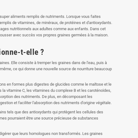
super aliments remplis de nutriments. Lorsque vous faites
remplis de vitamines, de minéraux, de protéines et d'antioxydants.
ntages nutritionnels aux adultes comme aux enfants. Dans cet
e pousser avec succès vos propres graines germées à la maison.
onne-t-elle ?
aines. Elle consiste à tremper les graines dans de l'eau, puis à
le-même, ce qui donne une nouvelle source de nourriture beaucoup
ons en formes plus digestes de glucides comme le maltose et le
s la vitamine C, les vitamines du complexe B et les caroténoïdes,
absorption des nutriments. De plus, en décomposant les
estion et faciliter l'absorption des nutriments d'origine végétale.
s tels que des antioxydants qui protègent les cellules des
mes pourraient être une source précieuse de substances
à digérer que leurs homologues non transformés. Les graines