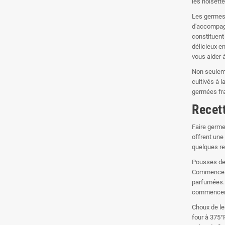
les noisette
Les germes 
d'accompagn
constituent
délicieux e
vous aider à
Non seuleme
cultivés à 
germées fra
Recet
Faire germe
offrent une
quelques re
Pousses de 
Commencez p
parfumées. 
commencent 
Choux de len
four à 375°F