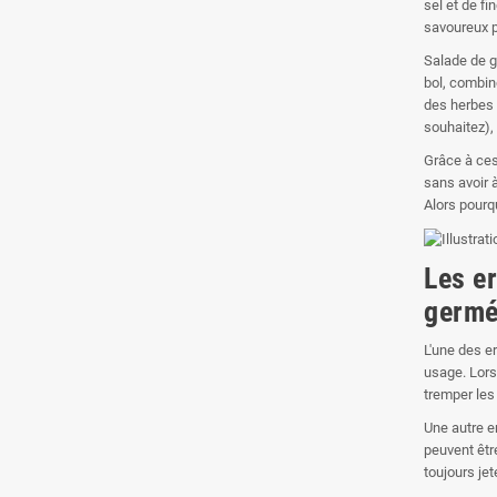
sel et de fi
savoureux p
Salade de g
bol, combin
des herbes f
souhaitez),
Grâce à ces
sans avoir 
Alors pourq
Les e
germ
L'une des e
usage. Lors
tremper les
Une autre e
peuvent êtr
toujours jet