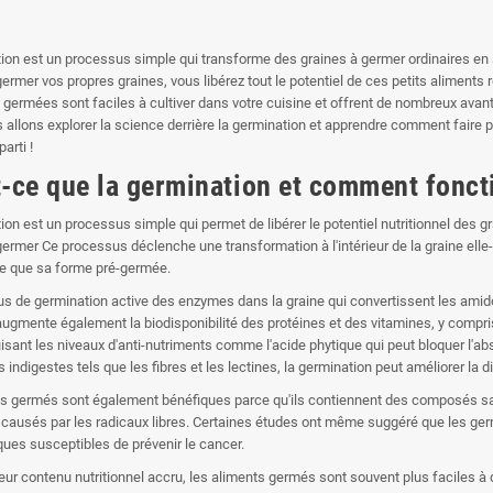
ion est un processus simple qui transforme des graines à germer ordinaires en 
germer vos propres graines, vous libérez tout le potentiel de ces petits aliments 
 germées sont faciles à cultiver dans votre cuisine et offrent de nombreux ava
us allons explorer la science derrière la germination et apprendre comment fair
parti !
t-ce que la germination et comment foncti
on est un processus simple qui permet de libérer le potentiel nutritionnel des gr
 germer Ce processus déclenche une transformation à l'intérieur de la graine el
ive que sa forme pré-germée.
s de germination active des enzymes dans la graine qui convertissent les amid
 augmente également la biodisponibilité des protéines et des vitamines, y compri
uisant les niveaux d'anti-nutriments comme l'acide phytique qui peut bloquer l'
ndigestes tels que les fibres et les lectines, la germination peut améliorer la dig
s germés sont également bénéfiques parce qu'ils contiennent des composés sain
usés par les radicaux libres. Certaines études ont même suggéré que les ger
ues susceptibles de prévenir le cancer.
leur contenu nutritionnel accru, les aliments germés sont souvent plus faciles 