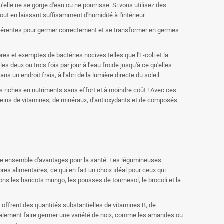
u'elle ne se gorge d'eau ou ne pourrisse. Si vous utilisez des
ut en laissant suffisamment d'humidité à l'intérieur.
différentes pour germer correctement et se transformer en germes
s et exemptes de bactéries nocives telles que l'E-coli et la
s deux ou trois fois par jour à l'eau froide jusqu'à ce qu'elles
un endroit frais, à l'abri de la lumière directe du soleil.
 riches en nutriments sans effort et à moindre coût ! Avec ces
pleins de vitamines, de minéraux, d'antioxydants et de composés
pre ensemble d'avantages pour la santé. Les légumineuses
res alimentaires, ce qui en fait un choix idéal pour ceux qui
ns les haricots mungo, les pousses de tournesol, le brocoli et la
 offrent des quantités substantielles de vitamines B, de
galement faire germer une variété de noix, comme les amandes ou