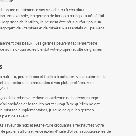
roquante.
e pouce nutritionnel à vos salades ou à vos plats
on. Par exemple, les germes de haricots mungo sautés à l'ail
 germes de lentilles, ils peuvent être rôtis au four pour un
 regorgent de vitamines et de minéraux essentiels qui peuvent
galement très beaux ! Les germes peuvent facilement être
e soins), vous aurez bientôt votre propre récolte de graines
s
nutritifs, peu coûteux et faciles à préparer. Non seulement ils
et des textures intéressantes à vos plats préférés. Voici
vés !
açon d'absorber votre dose quotidienne de haricots mungo.
ail hachées et faites-les sauter jusqu'à ce qu'elles soient
rois minutes supplémentaires, jusqu'à ce que les germes
plein de saveur.
 leur saveur de noix et leur texture croquante. Préchauffez votre
de papier sulfurisé. Arrosez-les d'huile d'olive, saupoudrez-les de