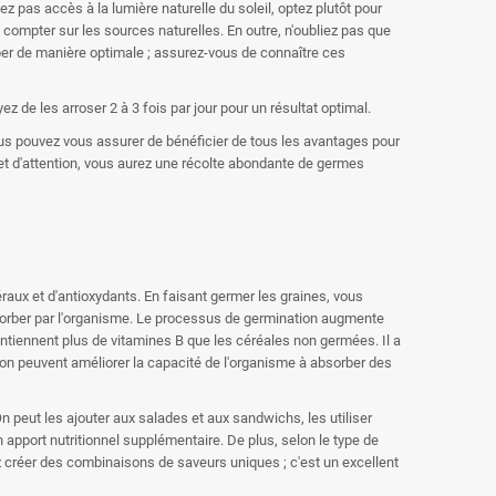
 pas accès à la lumière naturelle du soleil, optez plutôt pour
compter sur les sources naturelles. En outre, n'oubliez pas que
per de manière optimale ; assurez-vous de connaître ces
 de les arroser 2 à 3 fois par jour pour un résultat optimal.
ous pouvez vous assurer de bénéficier de tous les avantages pour
et d'attention, vous aurez une récolte abondante de germes
raux et d'antioxydants. En faisant germer les graines, vous
à absorber par l'organisme. Le processus de germination augmente
ontiennent plus de vitamines B que les céréales non germées. Il a
n peuvent améliorer la capacité de l'organisme à absorber des
n peut les ajouter aux salades et aux sandwichs, les utiliser
pport nutritionnel supplémentaire. De plus, selon le type de
 créer des combinaisons de saveurs uniques ; c'est un excellent