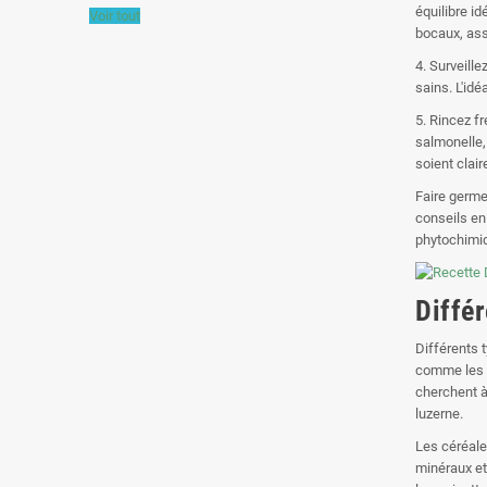
équilibre id
Voir tout
bocaux, ass
4. Surveill
sains. L'id
5. Rincez f
salmonelle, 
soient clair
Faire germe
conseils en
phytochimiqu
Diffé
Différents 
comme les le
cherchent à
luzerne.
Les céréale
minéraux et