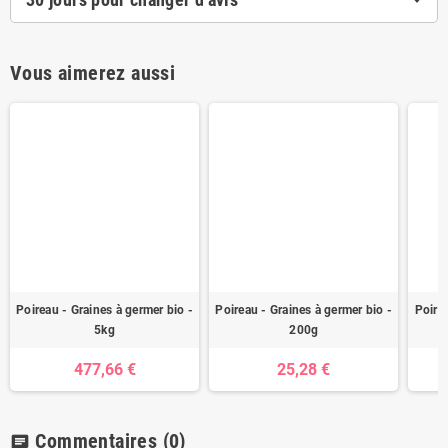
Vous aimerez aussi
Poireau - Graines à germer bio -
Poireau - Graines à germer bio -
Poirea
5kg
200g
477,66 €
25,28 €
Commentaires
(0)
chat