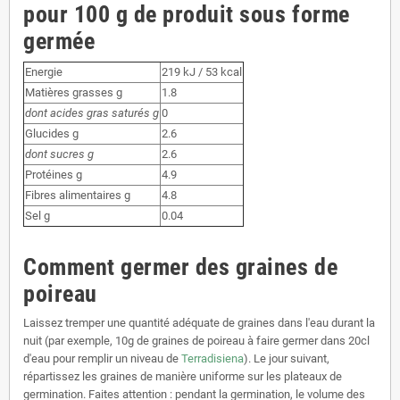
pour 100 g de produit sous forme
germée
Energie
219 kJ / 53 kcal
Matières grasses g
1.8
dont acides gras saturés g
0
Glucides g
2.6
dont sucres g
2.6
Protéines g
4.9
Fibres alimentaires g
4.8
Sel g
0.04
Comment germer des graines de
poireau
Laissez tremper une quantité adéquate de graines dans l'eau durant la
nuit (par exemple, 10g de graines de poireau à faire germer dans 20cl
d'eau pour remplir un niveau de
Terradisiena
). Le jour suivant,
répartissez les graines de manière uniforme sur les plateaux de
germination. Faites attention : pendant la germination, le volume des