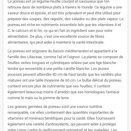
Le poireau est un légume-feuille courant et savoureux que l'on
retrouve dans de nombreux plats à travers le monde. Ce légume a une
saveur douce et épicée, et est très polyvalent et peut être utilisé pour
préparer des soupes, des ragoûts, des salades ou des plats vapeur. Le
poireau est riche en nutriments essentiels tels que les vitamines A et
C, le calcium et le fer, ce qui en fait un ingrédient sain pour votre
alimentation. De plus, c'est une excellente source de fibres
alimentaires, qui peut aider à maintenir la santé intestinale.
Le poireau est originaire du bassin méditerranéen et appartient à la
famille des Liliaceae, comme l'ail et l'oignon. La plante se compose de
feuilles vertes longues et cylindriques reliées par une tige blanche
tendre qui ressemble à une petite carotte blanche. Les jeunes
pousses peuvent atteindre 40 cm de haut tandis que les variétés plus
matures ont une taille moyenne de 60 cm. Le bulbe délicat du poireau
contient encore plus de nutriments que ses feuilles; Il contient
également beaucoup moins d’amidon que ses homologues farineux
comme le maïs ou la pomme de terre.
Les graines germées de poireau sont une source nutritive
remarquable, car elles contiennent des quantités importantes de
vitamines et minéraux bénéfiques pour la santé. Elles fournissent
également une variété d'antioxydants, qui peuvent aider à protéger
notre corps contre le vieillissement prématuré et les maladies. Les