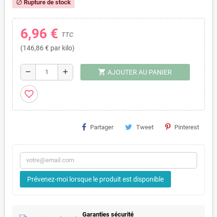
Rupture de stock
block
6,96 €
TTC
(146,86 € par kilo)
shopping_cart
remove
add
AJOUTER AU PANIER
favorite_border
Partager
Tweet
Pinterest
Prévenez-moi lorsque le produit est disponible
Garanties sécurité