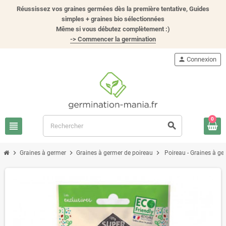
Réussissez vos graines germées dès la première tentative, Guides
simples + graines bio sélectionnées
Même si vous débutez complètement :)
-> Commencer la germination
person
Connexion
0
view_headline
search
chevron_right
chevron_right
chevron_right
Graines à germer
Graines à germer de poireau
Poireau - Graines à ge