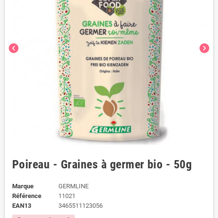
chevron_left
chevron_right
Poireau - Graines à germer bio - 50g
Marque
GERMLINE
Référence
11021
EAN13
3465511123056