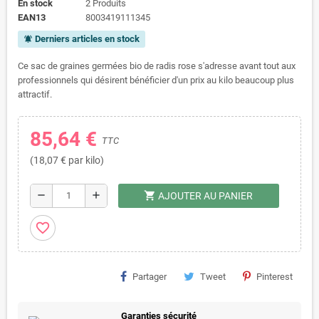
En stock
2 Produits
EAN13
8003419111345
Derniers articles en stock
notifications_active
Ce sac de graines germées bio de radis rose s'adresse avant tout aux
professionnels qui désirent bénéficier d'un prix au kilo beaucoup plus
attractif.
85,64 €
TTC
(18,07 € par kilo)
shopping_cart
remove
add
AJOUTER AU PANIER
favorite_border
Partager
Tweet
Pinterest
Garanties sécurité