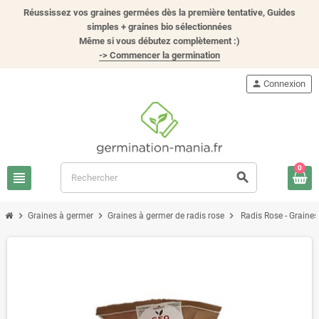
Réussissez vos graines germées dès la première tentative, Guides
simples + graines bio sélectionnées
Même si vous débutez complètement :)
-> Commencer la germination
person
Connexion
0
view_headline
search
chevron_right
chevron_right
chevron_right
Graines à germer
Graines à germer de radis rose
Radis Rose - Graines