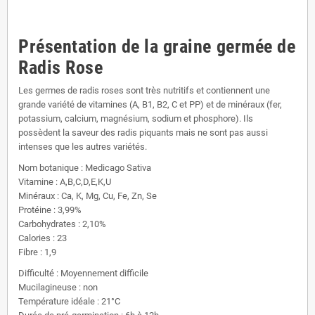
Présentation de la graine germée de
Radis Rose
Les germes de radis roses sont très nutritifs et contiennent une
grande variété de vitamines (A, B1, B2, C et PP) et de minéraux (fer,
potassium, calcium, magnésium, sodium et phosphore). Ils
possèdent la saveur des radis piquants mais ne sont pas aussi
intenses que les autres variétés.
Nom botanique : Medicago Sativa
Vitamine : A,B,C,D,E,K,U
Minéraux : Ca, K, Mg, Cu, Fe, Zn, Se
Protéine : 3,99%
Carbohydrates : 2,10%
Calories : 23
Fibre : 1,9
Difficulté : Moyennement difficile
Mucilagineuse : non
Température idéale : 21°C