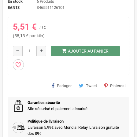
En stock
6 Produits
EAN13
3465511126101
5,51 €
TTC
(58,13 € par kilo)
shopping_cart
remove
add
AJOUTER AU PANIER
favorite_border
Partager
Tweet
Pinterest
Garanties sécurité
Site sécurisé et paiement sécurisé
Politique de livraison
Livraison 5,99€ avec Mondial Relay. Livraison gratuite
dès 89€