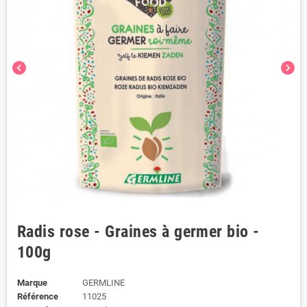
chevron_left
chevron_right
Radis rose - Graines à germer bio -
100g
Marque
GERMLINE
Référence
11025