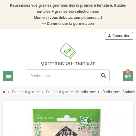
Réussissez vos graines germées dès la première tentative, Guides
simples + graines bio sélectionnées
Même si vous débutez complètement :)
-> Commencer la germination
person
Connexion
0
view_headline
search
chevron_right
chevron_right
chevron_right
Graines à germer
Graines à germer de radis rose
Radis rose - Graines