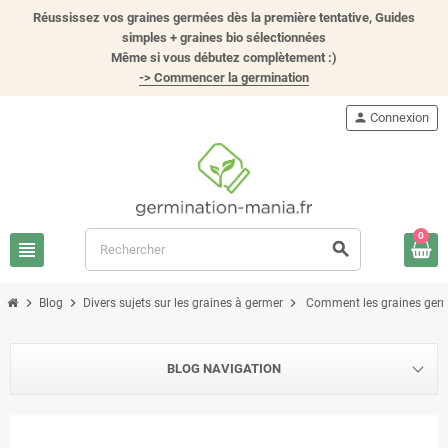
Réussissez vos graines germées dès la première tentative, Guides
simples + graines bio sélectionnées
Même si vous débutez complètement :)
-> Commencer la germination
person
Connexion
0
view_headline
search
chevron_right
chevron_right
chevron_right
Blog
Divers sujets sur les graines à germer
Comment les graines germée
BLOG NAVIGATION