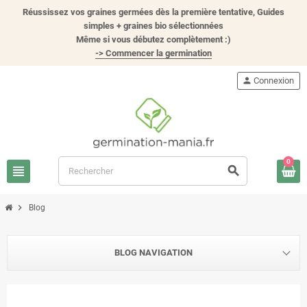
Réussissez vos graines germées dès la première tentative, Guides
simples + graines bio sélectionnées
Même si vous débutez complètement :)
-> Commencer la germination
person
Connexion
0
view_headline
search
chevron_right
Blog
BLOG NAVIGATION