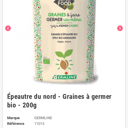
chevron_left
chevron_right
Épeautre du nord - Graines à germer
bio - 200g
Marque
GERMLINE
Référence
11013