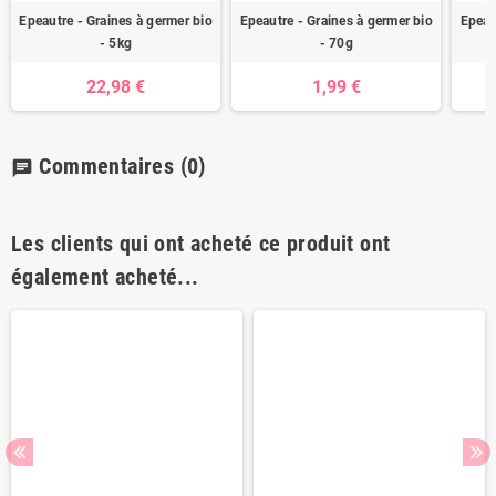
Epeautre - Graines à germer bio
Epeautre - Graines à germer bio
Epeau
- 5kg
- 70g
22,98 €
1,99 €
Commentaires
(0)
chat
Les clients qui ont acheté ce produit ont
également acheté...