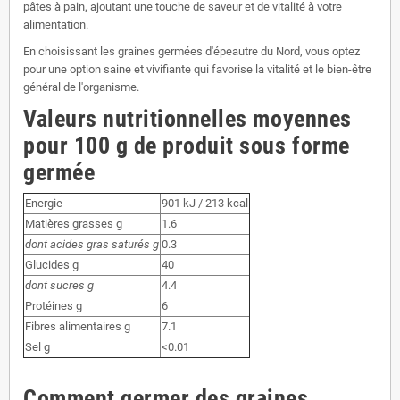
pâtes à pain, ajoutant une touche de saveur et de vitalité à votre
alimentation.
En choisissant les graines germées d'épeautre du Nord, vous optez
pour une option saine et vivifiante qui favorise la vitalité et le bien-être
général de l'organisme.
Valeurs nutritionnelles moyennes
pour 100 g de produit sous forme
germée
Energie
901 kJ / 213 kcal
Matières grasses g
1.6
dont acides gras saturés g
0.3
Glucides g
40
dont sucres g
4.4
Protéines g
6
Fibres alimentaires g
7.1
Sel g
<0.01
Comment germer des graines