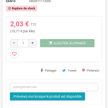
EAN13
3465511113200
Rupture de stock
block
2,03 €
TTC
(10,71 € par kilo)
shopping_cart
remove
add
AJOUTER AU PANIER
favorite_border
Partager
Tweet
Pinterest
Prévenez-moi lorsque le produit est disponible