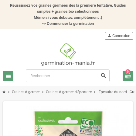
Réussissez vos graines germées dès la première tentative, Guides
simples + graines bio sélectionnées
Même si vous débutez complètement :)
-> Commencer la germination
person
Connexion
0
view_headline
search
chevron_right
chevron_right
chevron_right
Graines à germer
Graines à germer d'épeautre
Épeautre du nord - Gra