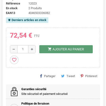
Référence
12023
En stock
2 Produits
EAN13
4046503336082
Derniers articles en stock
notifications_active
72,54 €
TTC
shopping_cart
remove
add
AJOUTER AU PANIER
favorite_border
Partager
Tweet
Pinterest
Garanties sécurité
Site sécurisé et paiement sécurisé
Politique de livraison