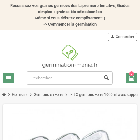
Réussissez vos graines germées dès la première tentative, Guides
simples + graines bio sélectionnées
Même si vous débutez complètement :)
-> Commencer la germination
person
Connexion
0
view_headline
search
chevron_right
chevron_right
chevron_right
Germoirs
Germoirs en verre
Kit 3 germoirs verre 1000ml avec support