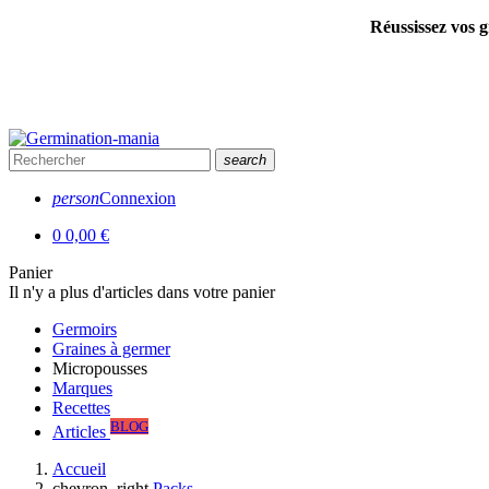
Réussissez vos g
search
person
Connexion
0
0,00 €
Panier
Il n'y a plus d'articles dans votre panier
Germoirs
Graines à germer
Micropousses
Marques
Recettes
BLOG
Articles
Accueil
chevron_right
Packs