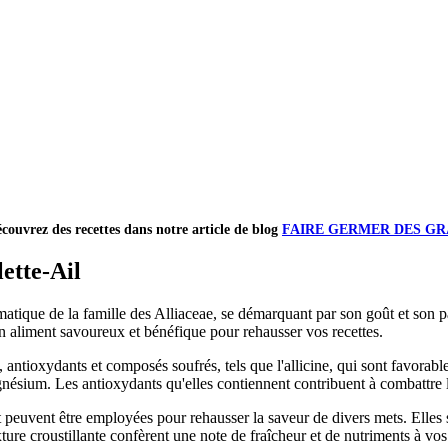
couvrez des recettes dans notre article de blog
FAIRE GERMER DES GR
ette-Ail
aromatique de la famille des Alliaceae, se démarquant par son goût et son
t un aliment savoureux et bénéfique pour rehausser vos recettes.
, antioxydants et composés soufrés, tels que l'allicine, qui sont favora
sium. Les antioxydants qu'elles contiennent contribuent à combattre les
 et peuvent être employées pour rehausser la saveur de divers mets. Elles 
xture croustillante confèrent une note de fraîcheur et de nutriments à vos