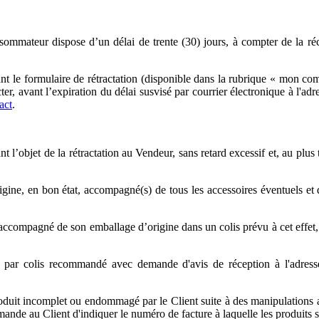
mateur dispose d’un délai de trente (30) jours, à compter de la récep
ant le formulaire de rétractation (disponible dans la rubrique « mon co
er, avant l’expiration du délai susvisé par courrier électronique à l'a
act
.
 l’objet de la rétractation au Vendeur, sans retard excessif et, au plus
rigine, en bon état, accompagné(s) de tous les accessoires éventuels et
ompagné de son emballage d’origine dans un colis prévu à cet effet, ne 
ts par colis recommandé avec demande d'avis de réception à l'adr
roduit incomplet ou endommagé par le Client suite à des manipulations au
e au Client d'indiquer le numéro de facture à laquelle les produits se 