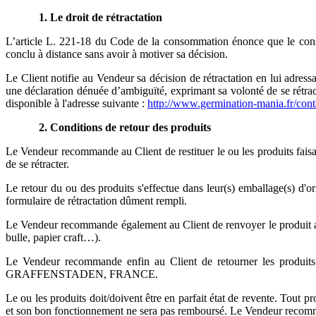
1. Le droit de rétractation
L’article L. 221-18 du Code de la consommation énonce que le consom
conclu à distance sans avoir à motiver sa décision.
Le Client notifie au Vendeur sa décision de rétractation en lui adress
une déclaration dénuée d’ambiguïté, exprimant sa volonté de se rétract
disponible à l'adresse suivante :
http://www.germination-mania.fr/cont
2.
Conditions de retour des produits
Le Vendeur recommande au Client de restituer le ou les produits faisant
de se rétracter.
Le retour du ou des produits s'effectue dans leur(s) emballage(s) d'o
formulaire de rétractation dûment rempli.
Le Vendeur recommande également au Client de renvoyer le produit acc
bulle, papier craft…).
Le Vendeur recommande enfin au Client de retourner les produi
GRAFFENSTADEN, FRANCE.
Le ou les produits doit/doivent être en parfait état de revente. Tout p
et son bon fonctionnement ne sera pas remboursé. Le Vendeur recommand