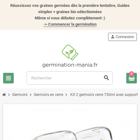
Réussissez vos graines germées dès la première tentative, Guides
simples + graines bio sélectionnées
Même si vous débutez complètement :)
-> Commencer la germination
person
Connexion
0
view_headline
search
chevron_right
chevron_right
chevron_right
Germoirs
Germoirs en verre
Kit 2 germoirs verre 750ml avec support 