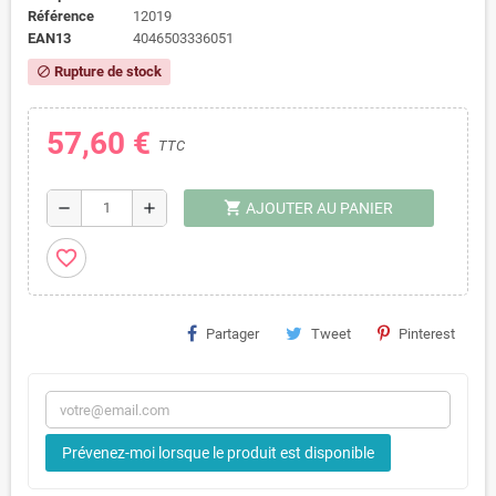
Référence
12019
EAN13
4046503336051
Rupture de stock
block
57,60 €
TTC
shopping_cart
remove
add
AJOUTER AU PANIER
favorite_border
Partager
Tweet
Pinterest
Prévenez-moi lorsque le produit est disponible