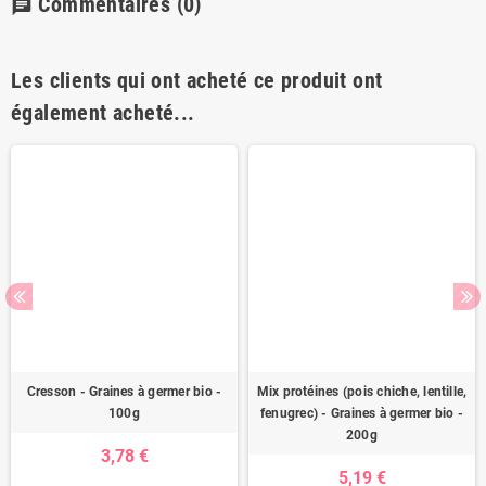
Commentaires
(0)
chat
Les clients qui ont acheté ce produit ont
également acheté...
Cresson - Graines à germer bio -
Mix protéines (pois chiche, lentille,
100g
fenugrec) - Graines à germer bio -
200g
3,78 €
5,19 €