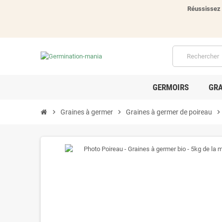
Réussissez 
GERMOIRS
GRA
chevron_right
Graines à germer
chevron_right
Graines à germer de poireau
chevron_righ