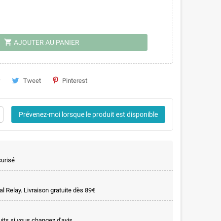
shopping_cart
AJOUTER AU PANIER
Tweet
Pinterest
Prévenez-moi lorsque le produit est disponible
curisé
l Relay. Livraison gratuite dès 89€
uits si vous changez d'avis