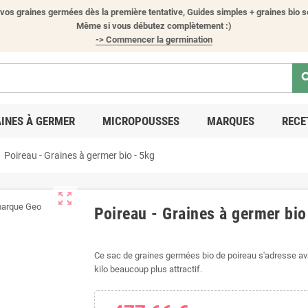
vos graines germées dès la première tentative, Guides simples + graines bio s
Même si vous débutez complètement :)
-> Commencer la germination
sea
INES À GERMER
MICROPOUSSES
MARQUES
RECE
t
Poireau - Graines à germer bio - 5kg
zoom_out_map
Poireau - Graines à germer bio
Ce sac de graines germées bio de poireau s'adresse avan
kilo beaucoup plus attractif.