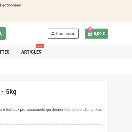
électionnées
0
rch
person
Connexion
0,00 €
BLOG
TTES
ARTICLES
 - 5kg
t tout aux professionnels qui désirent bénéficier d'un prix au