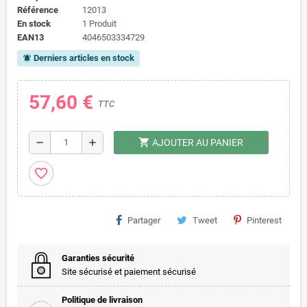
Référence
12013
En stock
1 Produit
EAN13
4046503334729
Derniers articles en stock
notifications_active
57,60 €
TTC
shopping_cart
remove
add
AJOUTER AU PANIER
favorite_border
Partager
Tweet
Pinterest
Garanties sécurité
Site sécurisé et paiement sécurisé
Politique de livraison