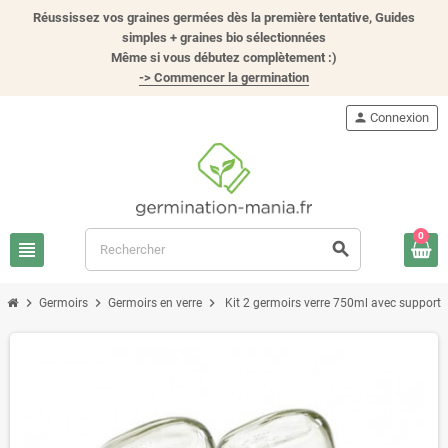
Réussissez vos graines germées dès la première tentative, Guides
simples + graines bio sélectionnées
Même si vous débutez complètement :)
-> Commencer la germination
person
Connexion
0
view_headline
search
chevron_right
chevron_right
chevron_right
Germoirs
Germoirs en verre
Kit 2 germoirs verre 750ml avec support 