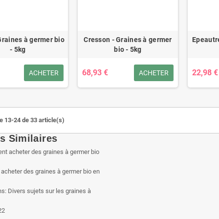
 Graines à germer bio
Cresson - Graines à germer
Epeautr
- 5kg
bio - 5kg
68,93 €
22,98 €
ACHETER
ACHETER
e 13-24 de 33 article(s)
es Similaires
cheter des graines à germer bio en
ns:
Divers sujets sur les graines à
22