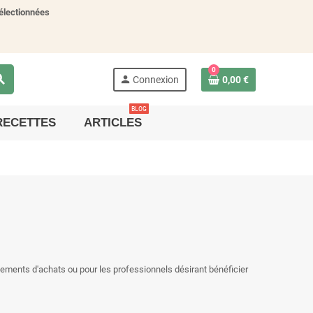
électionnées
0
rch
person
Connexion
0,00 €
BLOG
RECETTES
ARTICLES
pements d'achats ou pour les professionnels désirant bénéficier