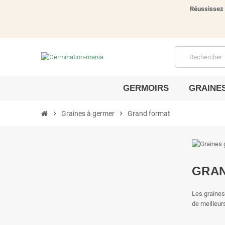
Réussissez 
GERMOIRS
GRAINE
chevron_right
Graines à germer
chevron_right
Grand format
GRA
Les graines
de meilleurs