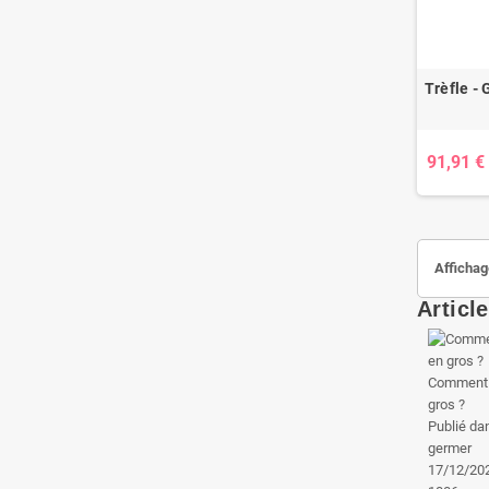
Trèfle -
91,91 €
Affichag
Articl
Comment a
gros ?
Publié da
germer
17/12/20