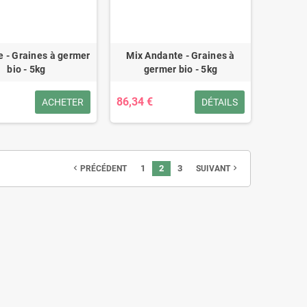
e - Graines à germer
Mix Andante - Graines à
bio - 5kg
germer bio - 5kg
86,34 €
ACHETER
DÉTAILS
1
2
3
navigate_before
navigate_next
PRÉCÉDENT
SUIVANT