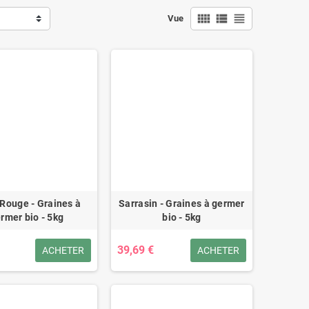
view_comfy
view_list
view_headline
Vue
 Rouge - Graines à
Sarrasin - Graines à germer
rmer bio - 5kg
bio - 5kg
39,69 €
ACHETER
ACHETER