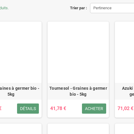
duits.
Trier par :
Pertinence
raines à germer bio -
Tournesol - Graines à germer
Azuki
5kg
bio - 5kg
ge
€
41,78 €
71,02 €
DÉTAILS
ACHETER