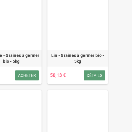
 - Graines à germer
Lin - Graines à germer bio -
bio - 5kg
5kg
50,13 €
ACHETER
DÉTAILS