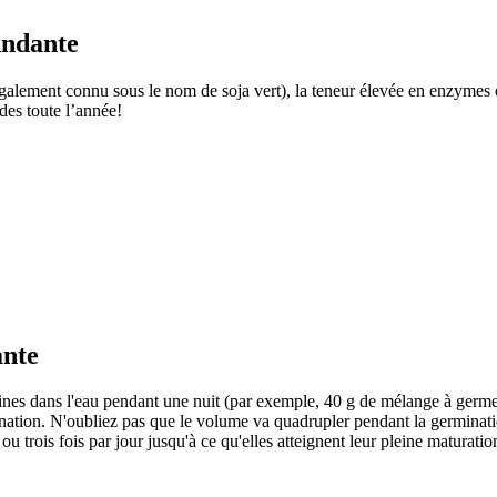
Andante
lement connu sous le nom de soja vert), la teneur élevée en enzymes de l
des toute l’année!
ante
raines dans l'eau pendant une nuit (par exemple, 40 g de mélange à ger
ination. N'oubliez pas que le volume va quadrupler pendant la germinatio
trois fois par jour jusqu'à ce qu'elles atteignent leur pleine maturation