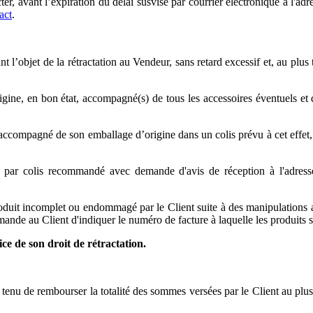
er, avant l’expiration du délai susvisé par courrier électronique à l'a
act
.
 l’objet de la rétractation au Vendeur, sans retard excessif et, au plus
rigine, en bon état, accompagné(s) de tous les accessoires éventuels et
ompagné de son emballage d’origine dans un colis prévu à cet effet, ne 
ts par colis recommandé avec demande d'avis de réception à l'adr
roduit incomplet ou endommagé par le Client suite à des manipulations au
e au Client d'indiquer le numéro de facture à laquelle les produits se 
ice de son droit de rétractation.
t tenu de rembourser la totalité des sommes versées par le Client au plu