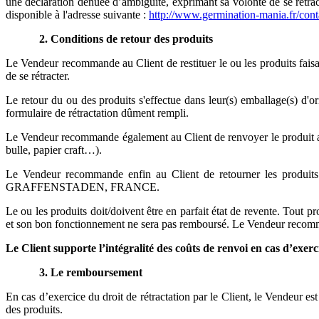
une déclaration dénuée d’ambiguïté, exprimant sa volonté de se rétract
disponible à l'adresse suivante :
http://www.germination-mania.fr/cont
2.
Conditions de retour des produits
Le Vendeur recommande au Client de restituer le ou les produits faisant
de se rétracter.
Le retour du ou des produits s'effectue dans leur(s) emballage(s) d'o
formulaire de rétractation dûment rempli.
Le Vendeur recommande également au Client de renvoyer le produit acc
bulle, papier craft…).
Le Vendeur recommande enfin au Client de retourner les produi
GRAFFENSTADEN, FRANCE.
Le ou les produits doit/doivent être en parfait état de revente. Tout p
et son bon fonctionnement ne sera pas remboursé. Le Vendeur recommand
Le Client supporte l’intégralité des coûts de renvoi en cas d’exerc
3.
Le remboursement
En cas d’exercice du droit de rétractation par le Client, le Vendeur es
des produits.