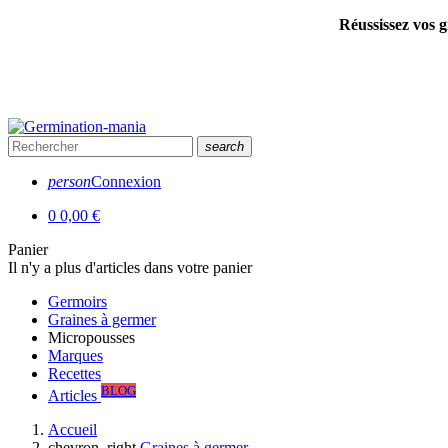
Réussissez vos g
search
person
Connexion
0
0,00 €
Panier
Il n'y a plus d'articles dans votre panier
Germoirs
Graines à germer
Micropousses
Marques
Recettes
BLOG
Articles
Accueil
chevron_right
Graines à germer