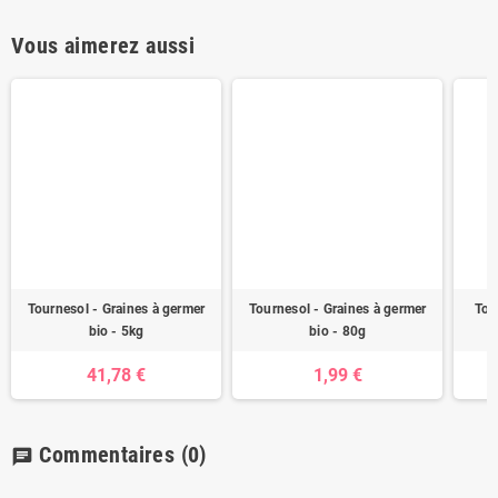
Vous aimerez aussi
Tournesol - Graines à germer
Tournesol - Graines à germer
Tou
bio - 5kg
bio - 80g
41,78 €
1,99 €
Commentaires
(0)
chat