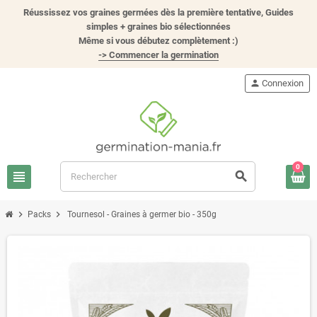
Réussissez vos graines germées dès la première tentative, Guides
simples + graines bio sélectionnées
Même si vous débutez complètement :)
-> Commencer la germination
person
Connexion
0
view_headline
search
chevron_right
chevron_right
Packs
Tournesol - Graines à germer bio - 350g