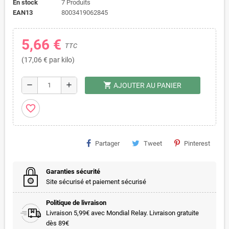
En stock
7 Produits
EAN13
8003419062845
5,66 €
TTC
(17,06 € par kilo)
shopping_cart
remove
add
AJOUTER AU PANIER
favorite_border
Partager
Tweet
Pinterest
Garanties sécurité
Site sécurisé et paiement sécurisé
Politique de livraison
Livraison 5,99€ avec Mondial Relay. Livraison gratuite
dès 89€