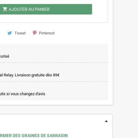
shopping_cart
AJOUTER AU PANIER
Tweet
Pinterest
curisé
l Relay. Livraison gratuite dès 89€
uits si vous changez d'avis
ERMER DES GRAINES DE SARRASIN