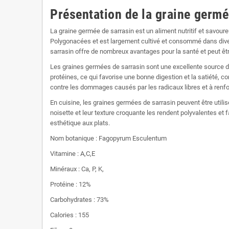
Présentation de la graine germé
La graine germée de sarrasin est un aliment nutritif et savoure
Polygonacées et est largement cultivé et consommé dans diver
sarrasin offre de nombreux avantages pour la santé et peut êtr
Les graines germées de sarrasin sont une excellente source de 
protéines, ce qui favorise une bonne digestion et la satiété, c
contre les dommages causés par les radicaux libres et à renf
En cuisine, les graines germées de sarrasin peuvent être utili
noisette et leur texture croquante les rendent polyvalentes et 
esthétique aux plats.
Nom botanique : Fagopyrum Esculentum
Vitamine : A,C,E
Minéraux : Ca, P, K,
Protéine : 12%
Carbohydrates : 73%
Calories : 155