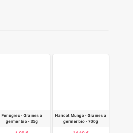
Fenugrec - Graines à
Haricot Mungo - Graines à
Chou Ro
germer bio - 35g
germer bio - 700g
germ