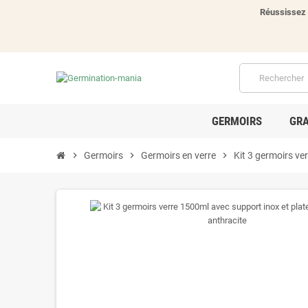
Réussissez 
GERMOIRS
GRA
chevron_right
Germoirs
chevron_right
Germoirs en verre
chevron_right
Kit 3 germoirs ve