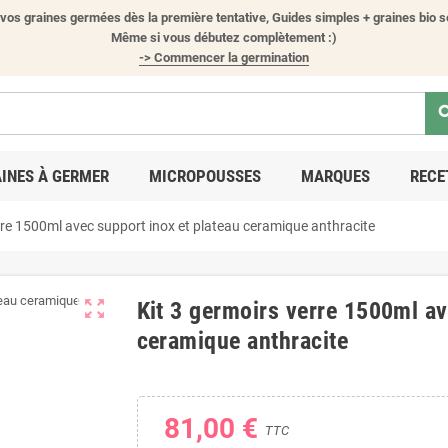
vos graines germées dès la première tentative, Guides simples + graines bio s
Même si vous débutez complètement :)
-> Commencer la germination
sea
INES À GERMER
MICROPOUSSES
MARQUES
RECE
rre 1500ml avec support inox et plateau ceramique anthracite
zoom_out_map
Kit 3 germoirs verre 1500ml av
ceramique anthracite
81,00 €
TTC