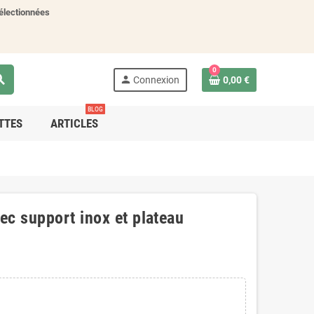
électionnées
0
rch
person
Connexion
0,00 €
BLOG
TTES
ARTICLES
ec support inox et plateau