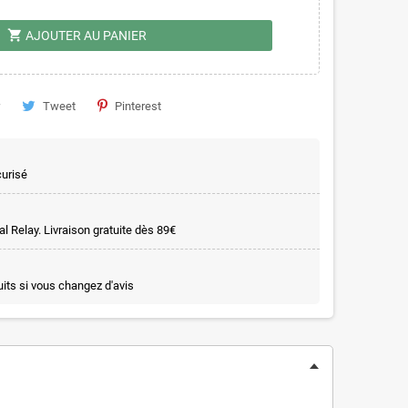
shopping_cart
AJOUTER AU PANIER
Tweet
Pinterest
curisé
l Relay. Livraison gratuite dès 89€
uits si vous changez d'avis