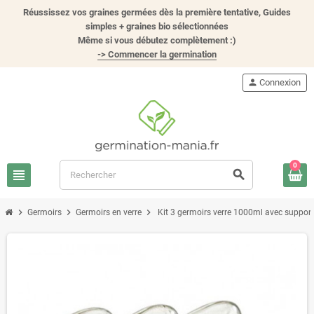
Réussissez vos graines germées dès la première tentative, Guides
simples + graines bio sélectionnées
Même si vous débutez complètement :)
-> Commencer la germination
person
Connexion
0
view_headline
search
chevron_right
chevron_right
chevron_right
Germoirs
Germoirs en verre
Kit 3 germoirs verre 1000ml avec support