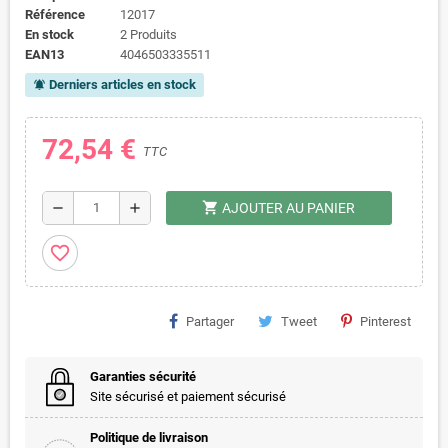
Référence
12017
En stock
2 Produits
EAN13
4046503335511
Derniers articles en stock
notifications_active
72,54 €
TTC
shopping_cart
remove
add
AJOUTER AU PANIER
favorite_border
Partager
Tweet
Pinterest
Garanties sécurité
Site sécurisé et paiement sécurisé
Politique de livraison