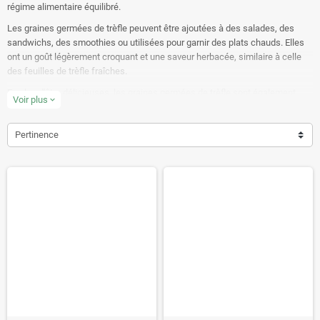
régime alimentaire équilibré.
Les graines germées de trèfle peuvent être ajoutées à des salades, des
sandwichs, des smoothies ou utilisées pour garnir des plats chauds. Elles
ont un goût légèrement croquant et une saveur herbacée, similaire à celle
des feuilles de trèfle fraîches.
En plus d'être délicieuses, les graines germées de trèfle sont également
Voir plus
expand_more
riches en antioxydants, en fibres, en acides gras essentiels et en
phytostérols, ce qui en fait un choix sain pour tout consommateur. Elles
Pertinence
peuvent également aider à réduire le cholestérol et à améliorer la digestion.
Apprenez en beaucoup plus sur les graines germées de trèfle,
comment les faire germer et découvrez des recettes dans notre
article de blog
GERMER DES GRAINES DE TREFLE