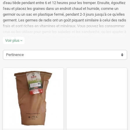
d'eau tiède pendant entre 6 et 12 heures pour les tremper. Ensuite, égouttez
l'eau et placez les graines dans un endroit chaud et humide, comme un
germoir ou un sac en plastique fermé, pendant 2-3 jours jusqu'à ce qu'elles
germent. Les germes de radis ont un goût piquant similaire à celui des radis
frais et sont riches en vitamines et minéraux. Vous pouvez les consommer
crus ou les utiliser pour garnir les salades et les sandwichs, ou les ajouter à
des plats chauds pour un peu de croquant et de saveur.
Voir plus
expand_more
Apprenez en beaucoup plus sur les graines germées de radis,
comment les faire germer et découvrez des recettes dans notre
Pertinence
article de blog
GERMER DES GRAINES DE RADIS