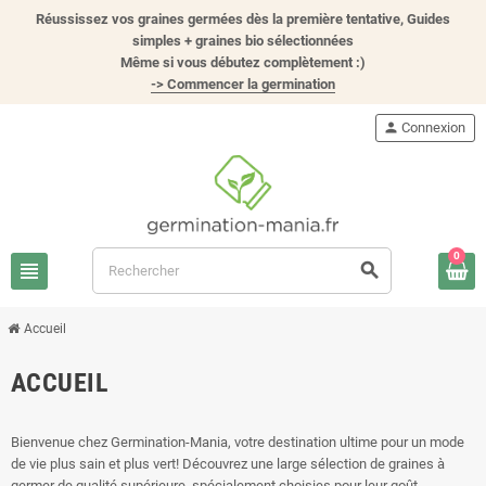
Réussissez vos graines germées dès la première tentative, Guides
simples + graines bio sélectionnées
Même si vous débutez complètement :)
-> Commencer la germination
person
Connexion
0
view_headline
search
Accueil
ACCUEIL
Bienvenue chez Germination-Mania, votre destination ultime pour un mode
de vie plus sain et plus vert! Découvrez une large sélection de graines à
germer de qualité supérieure, spécialement choisies pour leur goût