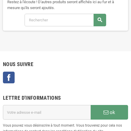
Restez à l'écoute ! D'autres produits seront affichés ici au fur et à
réellement fraîche et vivante. Découvrez dès maintenant notre sélection de
mesure qu'ils seront ajoutés.
graines à germer et de germoirs! Bienvenue dans le monde fascinant de la
germination.
search
NOUS SUIVRE
Facebook
LETTRE D'INFORMATIONS
ok
Vous pouvez vous désinscrire à tout moment. Vous trouverez pour cela nos